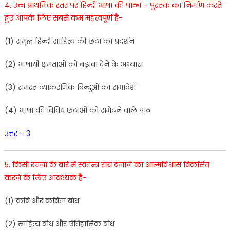
4. उ
च्च
प्राथमिक
स्तर
पर
हिन्दी
भाषा
की
पाठ्य
–
पुस्तक
का
निर्माण
करते
हुए
आपके
लिए
सबसे
कम
महत्त्वपूर्ण
है-
(
1
)
समृद्ध
हिन्दी
साहित्य
की
छटा
का
प्रदर्शन
(
2
)
भाषायी
क्षमताओं
को
बढ़ावा
देने
के
अभ्यास
(
3
)
समस्त
व्याकरणिक
बिन्दुओं
का
समावेश
(
4
)
भाषा
की
विविध
छटाओं
को
समेटने
वाले
पाठ
उत्तर – 3
5. किसी
रचना
के बारे
में
स्वतन्त्र
राय
बनाने
का
आत्मविश्वास
विकसित
करने
के
लिए आवश्यक
है-
(
1) कवि
और कविता
बोध
(
2
)
साहित्य
बोध
और
ऐतिहासिक
बोध