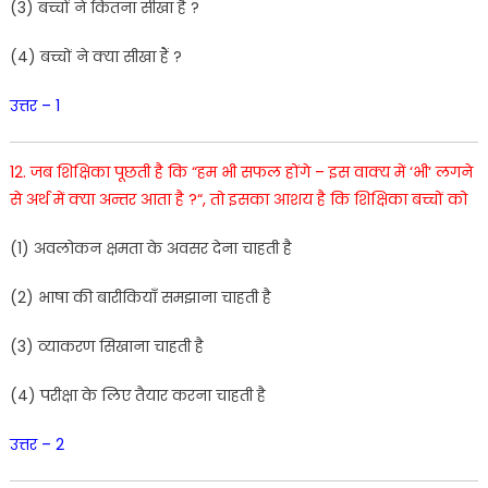
(
3
)
बच्चों
ने
कितना
सीखा
है
?
(
4
)
बच्चों
ने
क्या
सीखा
हैं
?
उत्तर – 1
12
.
जब
शिक्षिका
पूछती है
कि
“
हम
भी
सफल
होंगे –
इस
वाक्य
में
‘
भी
‘
लगने
से
अर्थ
में
क्या
अन्तर
आता
है ?
“
,
तो
इसका
आशय
है
कि
शिक्षिका
बच्चों
को
(
1
) अवलोकन
क्षमता
के
अवसर
देना
चाहती
है
(
2
)
भाषा
की
बारीकियाँ समझाना
चाहती
है
(
3
)
व्याकरण
सिखाना
चाहती
है
(
4
)
परीक्षा
के
लिए
तैयार
करना
चाहती
है
उत्तर – 2