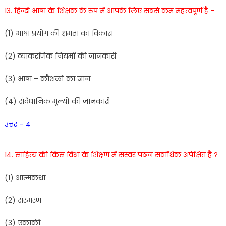
13.
हिन्दी
भाषा के
शिक्षक
के
रूप
में
आपके
लिए
सबसे
कम
महत्त्वपूर्ण है –
(1
)
भाषा प्रयोग की क्षमता का
विकास
(
2
)
व्याकरणिक
नियमों की
जानकारी
(
3
)
भाषा
–
कौशलों
का
ज्ञान
(
4
)
संवैधानिक
मूल्यों
की
जानकारी
उत्तर – 4
14.
साहित्य
की
किस
विधा
के
शि
क्षण
में
सस्वर पठन
सर्वाधिक
अपेक्षित
है
?
(
1
)
आत्मकथा
(2
) संस्मरण
(
3
)
एकांकी