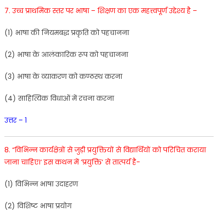
7.
उच्च प्राथमिक स्तर
पर
भाषा –
शिक्षण
का
एक
महत्त्वपूर्ण
उद्देश्य
है –
(
1
)
भाषा
की नियमबद्ध प्रकृति को पहचानना
(
2
)
भाषा के आलंकारिक रूप को पहचानना
(
3
)
भाषा
के
व्याकरण
को
कण्ठस्थ
करना
(
4
)
साहित्यिक
विधाओं
में
रचना
करना
उत्तर – 1
8. “
विभिन्न
कार्यक्षेत्रों
से
जुड़ी
प्रयुक्तियों
से
विद्यार्थियों
को
परिचित
कराया
जाना
चाहिए
।
‘
इस
कथन
में
‘
प्रयुक्ति
‘
से
तात्पर्य
है-
(
1
)
विभिन्न
भाषा
उदाहरण
(
2
)
विशिष्ट
भाषा
प्रयोग