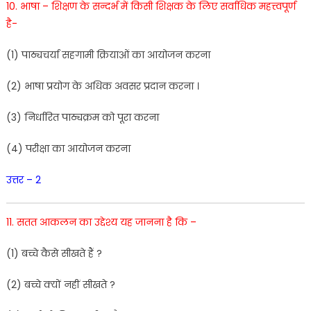
10. भाषा
–
शिक्षण
के
सन्दर्भ में
किसी
शिक्षक
के
लिए
सर्वाधिक
महत्त्वपूर्ण
है-
(
1
)
पाठ्यचर्या
सहगामी
क्रियाओं
का
आयोजन
करना
(
2
)
भाषा
प्रयोग
के
अधिक
अवसर
प्रदान
करना
।
(
3
)
निर्धारित
पाठ्यक्रम
को
पूरा
करना
(
4
)
परीक्षा
का
आयोजन
करना
उत्तर – 2
11. सतत
आकलन का
उद्देश्य
यह
जानना
है
कि –
(
1
)
बच्चे
कैसे
सीखते
हैं
?
(
2
)
बच्चे
क्यों
नहीं
सीखते ?