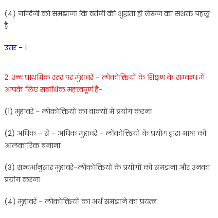
(
4
)
नन्दिनी
को
समझाना
कि
वर्तनी
की
शुद्धता
ही
लेखन
का
सशक्त
पहलू
है
उत्तर – 1
2.
उच्च
प्राथमिक
स्तर
पर
मुंहावरे
–
लोकोक्तियों के
शिक्षण
के
सम्बन्ध में
आपके
लिए
सर्वाधिक
महत्त्वपूर्ण
है-
(
1
)
मुहावरे –
लोकोक्तियों
का वाक्यों
में
प्रयोग
करना
(
2
)
अधिक
–
से
–
अधिक
मुहावरे
–
लोकोक्तियों
के
प्रयोग
द्वारा
भाषा
को
आलंकारिक
बनाना
(
3
)
सन्दर्भानुसार
मुहावरे
–
लोकोक्तियों
के
प्रयोगों
को
समझना और
उनका
प्रयोग
करना
(
4
)
मुहावरे
–
लोकोक्तियों
का
अर्थ
समझाने
का
प्रयत्न