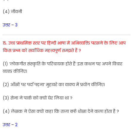
(
4
)
जीवनी
उत्तर – 3
15.
उच्च
प्राथमिक
स्तर
पर
हिन्दी
भाषा
में
अभिव्यक्ति
परखने
के लिए
आप
किस
प्रश्न
को
सर्वाधिक
महत्त्वपूर्ण
समझते
हैं
?
(
1
)
‘
लोकगीत
संस्कृति
के
परिचायक
होते
हैं
‘
इस
कथन
पर
अपने
विचार
व्यक्त
कीजिए
।
(
2
)
आँखों
पर पर्दा पड़ना
‘
मुहावरे
का
वाक्य
में
प्रयोग
कीजिए
।
(
3
)
सेना
ने
पार्क
को
क्यों
घेर
लिया
था
?
(
4
)
लेखक
ने
ऐसा
क्यों
कहा
कि
ताजा
बर्फ
धोखा
देने
वाला
होता
है
?
उत्तर – 2