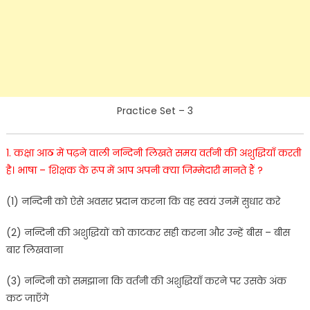
Practice Set – 3
1. क
क्षा
आठ
में
पढ़ने
वाली
नन्दिनी
लिखते
समय
वर्तनी
की
अशुद्धियाँ
करती
है
।
भाषा
–
शिक्षक
के
रूप
में
आप
अपनी
क्या
जिम्मेदारी
मानते
हैं
?
(
1
)
नन्दिनी
को
ऐसे
अवसर
प्रदान
करना
कि
वह
स्वयं
उनमें
सुधार
करे
(
2
)
नन्दिनी
की
अशुद्धियों
को
काटकर
सही
करना
और
उन्हें
बीस
–
बीस
बार
लिखवाना
(
3
)
नन्दिनी
को
समझाना
कि
वर्तनी
की
अशुद्धियाँ
करने पर
उसके
अंक
कट
जाएँगे