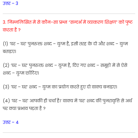
उत्तर – 3
3. नि
म्नलिखित
में
से
कौन
–
सा
प्रश्न
“
सन्दर्भ
में
व्याकरण
शिक्षण
”
को
पुष्ट
करता
है
?
(
1
)
‘
घर
–
घर
‘
पुनरुक्त शब्द
–
युग्म
है
,
इसी
तरह
के
दो
औ
र
शब्द
–
यु
ग्म
बताइए
।
(
2
)
‘
घर
–
घर
‘
पुनरुक्त
शब्द
–
युग्म
है
,
दिए
गए
शब्द
–
समूहों
में
से
ऐसे
शब्द
–
युग्म
छाँटिए।
(
3
)
‘
घर
–
घर
‘
शब्द
–
युग्म
का
प्रयोग
करते
हुए
दो
वाक्य
बनाइए
।
(
4
)
‘
घर
–
घर
‘
आपकी
ही
चर्चा
है
।
‘
वाक्य
में
‘घर
‘
शब्द
की
पुनरावृत्ति से
अर्थ
पर
क्या
प्रभाव
पड़ता
है
?
उत्तर – 4