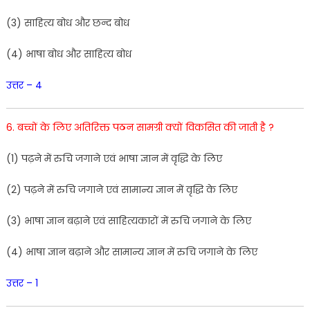
(
3
)
साहित्य बोध और
छन्द
बोध
(
4
)
भाषा
बोध
और
साहित्य
बोध
उत्तर – 4
6. ब
च्चों
के लिए अतिरिक्त
पठन
सामग्री
क्यों
विकसित की
जाती
है
?
(
1
)
पढ़ने
में
रुचि
जगाने
एवं
भाषा
ज्ञान
में वृद्धि के
लिए
(
2
)
पढ़ने
में रुचि जगाने
एवं
सामान्य ज्ञान
में
वृद्धि
के
लिए
(
3
)
भाषा ज्ञान बढ़ाने एवं साहित्यकारों
में
रुचि जगाने के
लिए
(
4
)
भाषा
ज्ञान
बढ़ाने और
सामान्य
ज्ञान में रुचि
जगाने
के
लिए
उत्तर – 1