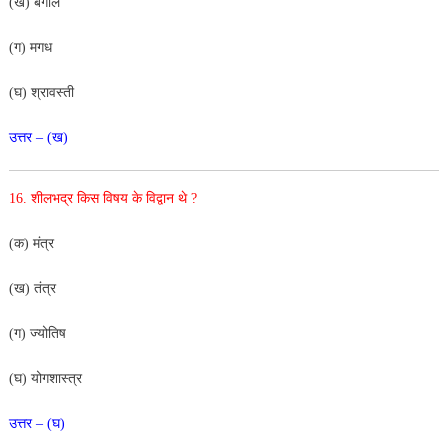
(ख) बंगाल
(ग) मगध
(घ) श्रावस्ती
उत्तर –
(ख)
16. शीलभद्र किस विषय के विद्वान थे ?
(क) मंत्र
(ख) तंत्र
(ग) ज्योतिष
(घ) योगशास्त्र
उत्तर – (घ)