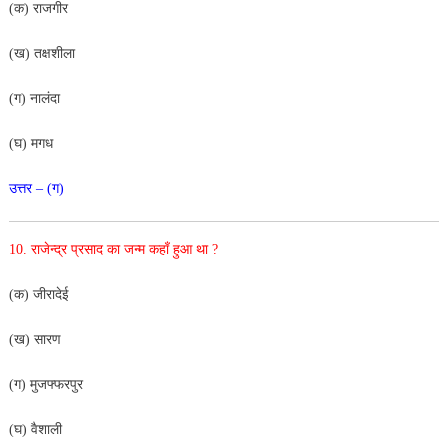
(क) राजगीर
(ख) तक्षशीला
(ग) नालंदा
(घ) मगध
उत्तर – (ग)
10.
राजेन्द्र प्रसाद का जन्म कहाँ हुआ था ?
(क) जीरादेई
(ख) सारण
(ग) मुजफ्फरपुर
(घ) वैशाली