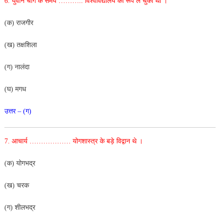
6.
युवान चांग के समय ………..
विश्वविद्यालय का रूप ले चुका था ।
(क) राजगीर
(ख) तक्षशिला
(ग) नालंदा
(घ) मगध
उत्तर – (ग)
7. आचार्य ………………
योगशास्त्र के बड़े विद्वान थे ।
(क) योगभद्र
(ख) चरक
(ग) शीलभद्र