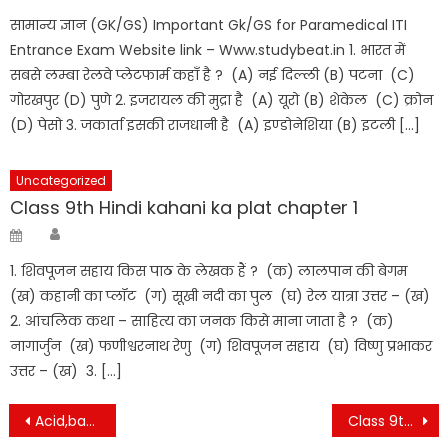
सामान्य ज्ञान (GK/GS) Important Gk/GS for Paramedical ITI
Entrance Exam Website link – Www.studybeat.in 1. भारत में
सबसे लम्बा रेलवे प्लेटफार्म कहाँ है ? (A) नई दिल्ली (B) पटना (C)
गोरखपुर (D) पुणे 2. इजरायल की मुद्रा है (A) यूरो (B) शेकेल (C) क्रोन
(D) पेसो 3. जकार्ता इसकी राजधानी है (A) इण्डोनेशिया (B) इटली […]
Uncategorized
Class 9th Hindi kahani ka plat chapter 1
Author
Posted
on
1. शिवपूजन सहाय किस पाठ के लेखक हैं ? (क) लालपान की बेगम
(ख) कहानी का प्लॉट (ग) सूखी नदी का पुल (घ) रेल यात्रा उत्तर – (ख)
2. आंचलिक कथा – साहित्य का जनक किसे माना जाता है ? (क)
नागार्जुन (ख) फणीश्वरनाथ रेणु (ग) शिवपूजन सहाय (घ) विष्णु प्रभाकर
उत्तर – (ख) 3. […]
Post
Acid,base and Salt pdf , Aml , kshar aur lvn
Class 9th Hindi gram git ka mrm chapter 3