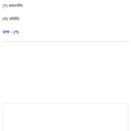
(ग) कमलजीत
(घ) धर्मशीत
उत्तर – (ग)