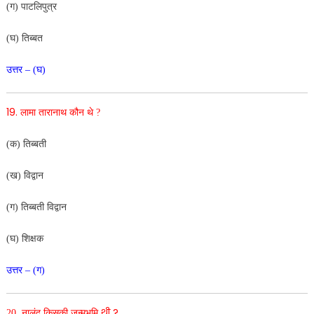
(ग) पाटलिपुत्र
(घ) तिब्बत
उत्तर – (घ)
19.
लामा तारानाथ कौन थे ?
(क) तिब्बती
(ख) विद्वान
(ग) तिब्बती विद्वान
(घ) शिक्षक
उत्तर – (ग)
थी ?
20. नालंद किसकी जन्मभूमि