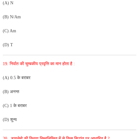
(A) N
(B) N/Am
(C) Am
(D) T
19. निर्वात की चुम्बकीय प्रवृत्ति का मान होता है :
(A) 0.5 के बराबर
(B) अनन्त
(C) 1 के बराबर
(D) शून्य
20. डायनेमो की क्रिया निम्नलिखित में से किस सिद्धांत पर आधारित है ?