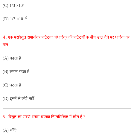
9
(C) 1/3 ×10
-9
(D) 1/3 ×10
4
.
एक
परावैद्युत
समानांतर
पट्टिका
संधारित्र
की
पट्टियों
के
बीच
डाल देने
पर धारिता का
मान :
(A) बढ़ता है
(B) समान रहता है
(C) घटता है
(D) इनमें से कोई नहीं
5. विद्युत का सबसे अच्छा चालक निम्नलिखित में कौन है ?
(A) चाँदी