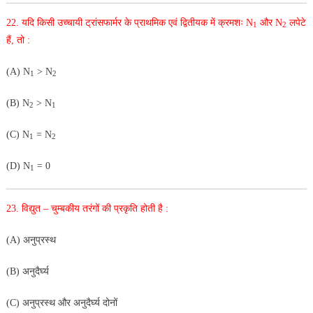
22.
यदि किसी उच्चायी ट्रांसफार्मर के प्राथमिक एवं द्वितीयक में क्रमशः N
और N
लपेटे
1
2
हैं, तो :
(A) N
> N
1
2
(B) N
> N
2
1
(C) N
= N
1
2
(D) N
= 0
1
23. विद्युत – चुम्बकीय तरंगों की प्रकृति होती है :
(A) अनुप्रस्थ
(B) अनुदैर्घ्य
(C) अनुप्रस्थ और अनुदैर्घ्य दोनों