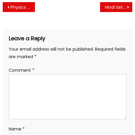
Post
Physics Set 5
Hindi Set 2
navigation
Leave a Reply
Your email address will not be published.
Required fields
are marked
*
Comment
*
Name
*