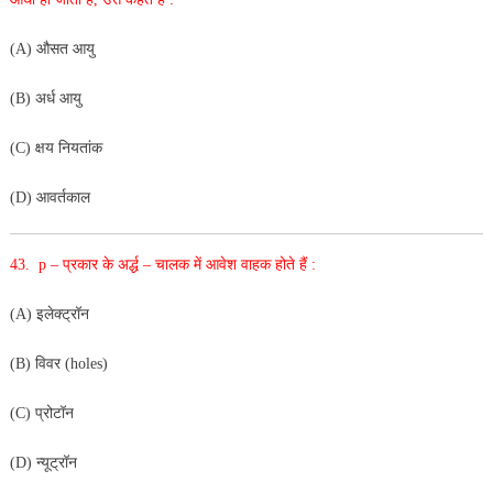
(A) औसत आयु
(B) अर्ध आयु
(C) क्षय नियतांक
(D) आवर्तकाल
43. p – प्रकार के अर्द्ध – चालक में आवेश वाहक होते हैं :
(A) इलेक्ट्रॉन
(B) विवर (holes)
(C) प्रोटॉन
(D) न्यूट्रॉन