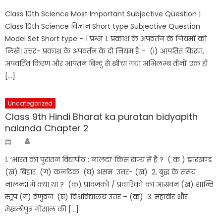
on
Class 10th Science Most Important Subjective Question |
Class 10th Science विज्ञान Short type Subjective Question
Model Set Short type – 1 प्रश्न 1. प्रकाश के अपवर्तन के नियमों को
लिखें। उत्तर– प्रकाश के अपवर्तन के दो नियम हैं – (i) आपतित किरण,
अपवर्तित किरण और आपतन बिन्दु से खींचा गया अभिलम्ब तीनों एक ही
[…]
Uncategorized
Class 9th Hindi Bharat ka puratan bidyapith
nalanda Chapter 2
Author
Posted
on
1. ‘भारत का पुरातन विद्यापीठ : नालंदा’ किस राज्य में है ? ( क ) झारखण्ड
(ख) बिहार (ग) कर्नाटक (घ) असम उत्तर- (ख) 2. बुद्ध के समय
नालन्दा में क्या था ? (क) प्रावजकों / प्रवारिकों का आम्रवन (ख) शान्ति
स्तूप (ग) वेणुवन (घ) विश्वविद्यालय उत्तर – (क) 3. महावीर और
मेखलीपुत्र गोसाल की […]