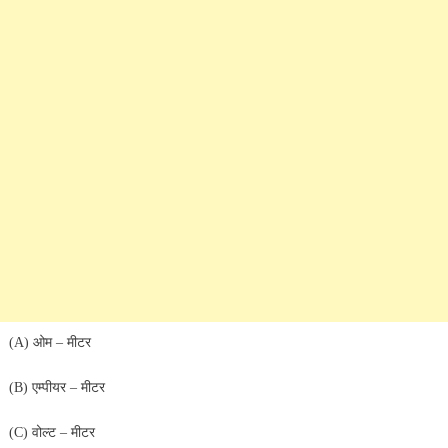
(A) ओम – मीटर
(B) एम्पीयर – मीटर
(C) वोल्ट – मीटर