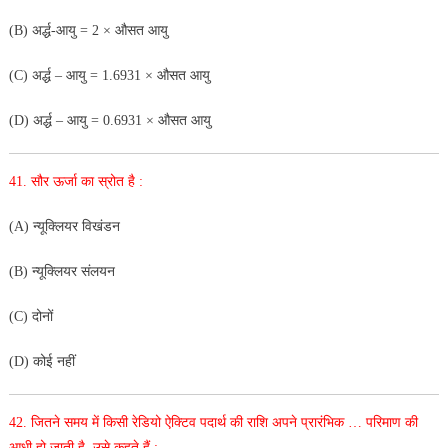
(B) अर्द्ध-आयु = 2 × औसत आयु
(C) अर्द्ध – आयु = 1.6931 × औसत आयु
(D) अर्द्ध – आयु = 0.6931 × औसत आयु
41. सौर ऊर्जा का स्रोत है :
(A) न्यूक्लियर विखंडन
(B) न्यूक्लियर संलयन
(C) दोनों
(D) कोई नहीं
42. जितने समय में किसी रेडियो ऐक्टिव पदार्थ की राशि अपने प्रारंभिक … परिमाण की
आधी हो जाती है, उसे कहते हैं :