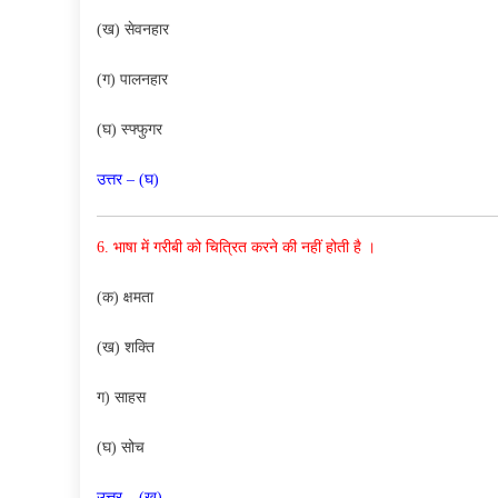
(ख) सेवनहार
(ग) पालनहार
(घ) स्फ्फुगर
उत्तर – (घ)
6. भाषा में गरीबी को चित्रित करने की
नहीं होती है ।
(क) क्षमता
(ख) शक्ति
ग) साहस
(घ) सोच
उत्तर – (ख)