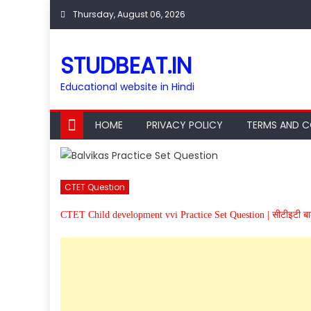
Skip
Thursday, August 06, 2026
to
content
STUDBEAT.IN
Educational website in Hindi
HOME
PRIVACY POLICY
TERMS AND C
CTET Question
CTET Child development vvi Practice Set Question | सीटीइटी बालविका