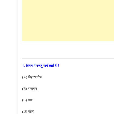
1. बिहार में रज्जू मार्ग कहाँ है ?
(A) बिहारशरीफ
(B) राजगीर
(C) गया
(D) बांका