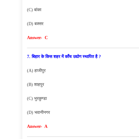
(C) बांका
(D) बक्सर
Answer- C
7. बिहार के किस शहर में काँच उद्योग स्थापित है ?
(A) हाजीपुर
(B) शाहपुर
(C) भुरकुण्डा
(D) भवानीनगर
Answer- A