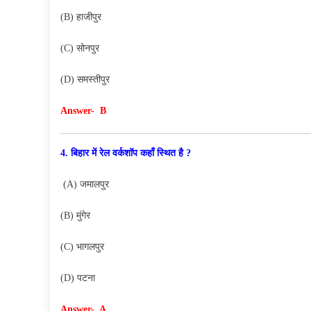
(B) हाजीपुर
(C) सोनपुर
(D) समस्तीपुर
Answer- B
4. बिहार में रेल वर्कशॉप कहाँ स्थित है ?
(A) जमालपुर
(B) मुंगेर
(C) भागलपुर
(D) पटना
Answer- A