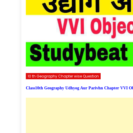
10 th Geography Chapter wise Question
Class10th Geography Udhyog Aur Parivhn Chapter VVI Objective 