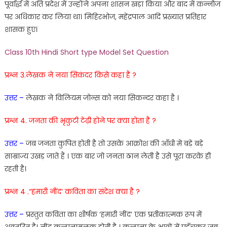
पूर्वार्द्ध
में
अति
प्रदेश
में
उन्होंने
अपना
शासन
खड़ा
किया
और
बाद
में
कन्नौज
पर
अधिकार
कर
लिया
था
।
मिहिरभोज
,
महेंद्रपाल
आदि
प्रख्यात
प्रतिहार
शासक
हुए
।
Class 10th Hindi Short type Model Set Question
प्रश्न 3.
लेखक
ने नया
सिकंदर
किसे
कहा
है ?
उत्तर
–
लेखक
ने
विलियम
जोन्स
को
नया
सिकन्दर
कहा
है
।
प्रश्न 4. जनता
की
भृकुटी
टेढ़ी
होने
पर
क्या
होता
है
?
उत्तर
–
जब
जनता
कुपित
होती
है
तो
उसके
आक्रोश
की आँधी
में
बड़े
बड़े
साम्राज्य
उखड़
जाते
हैं
।
एक
बार
जो
जनता
ठान
लेती
है
उसे
पूरा
करके
ही
रहती
है
।
प्रश्न 4 .
“
हमारी
नींद
‘
कविता
का
संदेश
क्या
है
?
उत्तर
–
प्रस्तुत
कविता
का
शीर्षक
‘
हमारी
नींद
‘
एक
प्रतीकात्मक
रूप
में
अवतरित
है
।
नींद
कल्पनामूलक
होती
है
।
कल्पना
के
भावों
में
पहुँ
चकर
जब