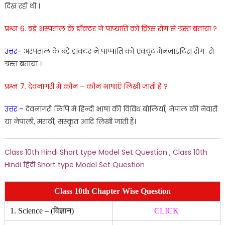
दिख
रही
थी
।
प्रश्न 6. बड़े
अस्पताल
के
डॉ
क्टर
ने
पाप्याति
को
क्रिस
रोग
से
ग्रस्त
बताया
?
उत्तर
–
अस्पताल
के
बड़े
डाक्टर
ने
पाप्पाति
को
एक्यूट
मेनजाइटिस
रोग
से
ग्रस्त
ब
ताया
।
प्रश्न 7. देवनागरी
में
कौन
–
कौन
भाषाएँ
लिखी
जाती
है
?
उत्तर
–
देव
नागरी
लिपि
में
हि
न्दी
भाषा
की
वि
विध
बोलियाँ
,
नेपाल
की
ने
वारी
या
नेपाली
,
मराठी
,
सं
स्कृ
त
आदि
लिखी
जाती
हैं
।
Class 10th Hindi Short type Model Set Question , Class 10th
Hindi हिंदी Short type Model Set Question
Class 10th Chapter Wise Question
1. Science – (विज्ञान)
CLICK