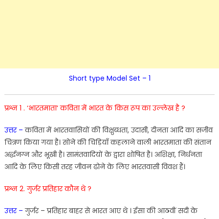
Short type Model Set – 1
प्रश्न 1 .
‘
भारतमाता
‘
कविता
में
भारत
के
किस
रूप
का
उल्लेख
है
?
उत्तर
–
कविता
में
भारतवासियों
की
विक्षुब्धता
,
उदा
सी
,
दीनता आदि
का
सजीव
चित्रण
किया
गया
है
।
सोने
की
चिड़ियाँ
कहलाने
वाली
भारतमाता
की
संतान
अर्द्धनग्न
और
भूखी
है
।
सा
मं
तवा
दियों
के
द्वारा
शो
षित
है
।
अशिक्षा
,
निर्धनता
आदि
के
लिए
किसी
तरह
जीवन
ढोने
के
लिए
भारत
वासी
विव
श
हैं
।
प्रश्न 2.
गुर्जर
प्रतिहार
कौन
थे
?
उत्तर
–
गुर्जर
–
प्रतिहार
बाहर
से
भारत
आए
थे
।
ईसा
की
आठवीं
सदी
के