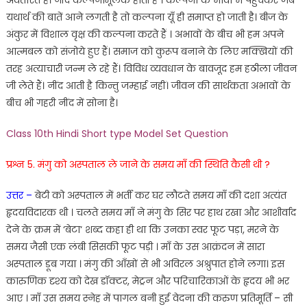
यथार्थ
की
बातें
आने
लगती
है
तो
कल्पना
यूँ
ही
समाप्त
हो
जाती
है
।
बीज
के
अंकुर
में
विशाल
वृक्ष
की
कल्पना
करते
हैं
।
अभावों
के
बीच
भी
हम अपने
आत्मबल
को
संजोये
हुए
हैं
।
समाज
को
कुरूप
बनाने
के
लिए
मक्खियों
की
तरह
अत्याचारी
जन्म
ले
रहे
हैं
।
विविध
व्यवधान
के
बावजूद
ह
म
हठीला
जीवन
जी
लेते
हैं
।
नींद
आती
है
किन्तु
जम्हाई
नहीं
।
जीवन
की
सार्थकता
अभावों
के
बीच
भी
गहरी
नींद
में
सोना
है
।
Class 10th Hindi Short type Model Set Question
प्रश्न 5.
मंगु
को
अस्पताल
ले
जाने
के
समय
माँ
की
स्थिति
कैसी
थी
?
उत्तर
–
बेटी
को
अस्पताल
में
भर्ती
कर
घर
लौटते
समय
माँ
की
दशा
अत्यंत
हृदयविदारक
थी
।
चलते
समय
माँ
ने
मं
गु
के
सिर
पर
हाथ
रखा
और
आशीर्वाद
देने
के
क्रम
में
‘
बेटा
‘
शब्द
कहा
ही
था
कि
उनका
स्वर
फूट
पड़ा
,
मरने
के
समय
जैसी
एक
लंबी
सिसकी
फूट पड़ी
।
माँ
के उस
आक्रंदन
में
सारा
अस्पताल
डूब
गया
।
मंगु
की
आँ
खों
से
भी
अविरल
अश्रुपात
होने
लगा
।
इस
कारुणिक
दृश्य
को
देख
डॉ
क्ट
र
,
मेट्रन
और
परिचारिकाओं
के
हृद
य
भी
भर
आए
।
माँ
उस
समय
स्नेह
में
पा
गल
बनी
हुई
वेदना
की
करुण
प्रतिमूर्ति
–
सी