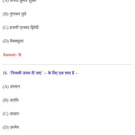
(A) विनोद कुमार शुक्ल
(B) गुणाकर मुले
(C) हजारी प्रसाद द्विवेदी
(D) मैक्समूलर
Answer- B
16. ‘जिसकी उपमा दी जाए’ :- के लिए एक शब्द है –
(A) उपमान
(B) उपाधि
(C) उपहार
(D) उपमेय