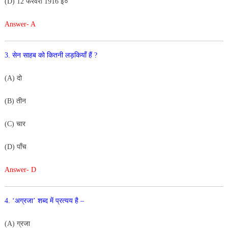
(D) 12 फरवरी 1916 ई०
Answer- A
3. सेन साहब को कितनी लड़कियाँ हैं ?
(A) दो
(B) तीन
(C) चार
(D) पाँच
Answer- D
4. ‘अग्रजा’ शब्द में प्रत्यय है –
(A) ग्रजा