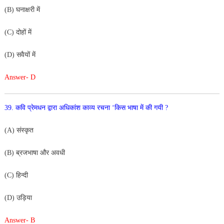
(B) घनाक्षरी में
(C) दोहों में
(D) सवैयों में
Answer- D
39. कवि प्रेमधन द्वारा अधिकांश काव्य रचना ‘किस भाषा में की गयी ?
(A) संस्कृत
(B) ब्रजभाषा और अवधी
(C) हिन्दी
(D) उड़िया
Answer- B