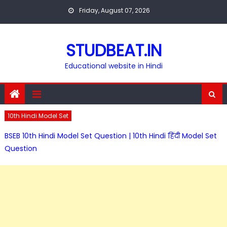
Skip
Friday, August 07, 2026
to
content
STUDBEAT.IN
Educational website in Hindi
10th Hindi Model Set
BSEB 10th Hindi Model Set Question | 10th Hindi हिंदी Model Set
Question