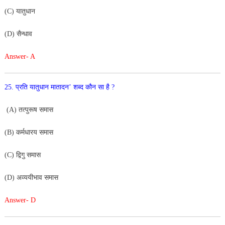
(C) यातुधान
(D) सैन्धाव
Answer- A
25. प्रति यातुधान
मातादन’ शब्द कौन सा
है ?
(A) तत्पुरूष समास
(B) कर्मधारय समास
(C) द्विगु समास
(D) अव्ययीभाव समास
Answer- D