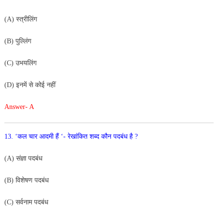
(A) स्त्रीलिंग
(B) पुल्लिंग
(C) उभयलिंग
(D) इनमें से कोई नहीं
Answer- A
13. ‘कल चार आदमी हैं ‘- रेखांकित शब्द कौन पदबंध है ?
(A) संज्ञा पदबंध
(B) विशेषण पदबंध
(C) सर्वनाम पदबंध