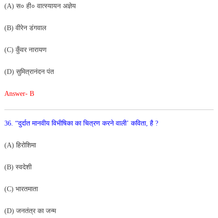
(A) स० ही० वात्स्यायन अज्ञेय
(B) वीरेन डंगवाल
(C) कुँवर नारायण
(D) सुमित्रानंदन पंत
Answer- B
36. “दुर्दात मानवीय विभीषिका का चित्रण करने वाली’ कविता, है ?
(A) हिरोशिमा
(B) स्वदेशी
(C) भारतमाता
(D) जनतंत्र का जन्म