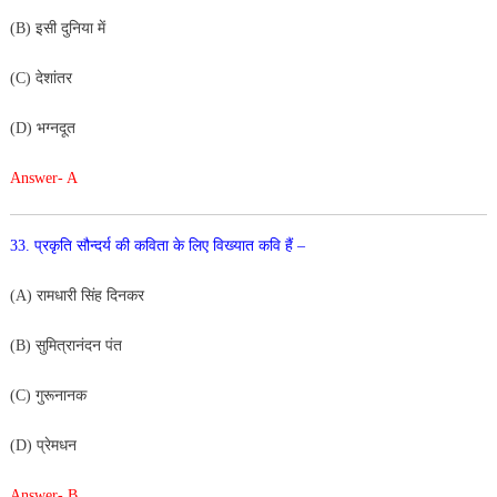
(B) इसी दुनिया में
(C) देशांतर
(D) भग्नदूत
Answer- A
33. प्रकृति सौन्दर्य की कविता के लिए विख्यात कवि हैं –
(A) रामधारी सिंह दिनकर
(B) सुमित्रानंदन पंत
(C) गुरूनानक
(D) प्रेमधन
Answer- B