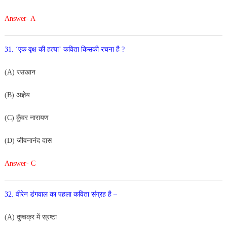
Answer- A
31. ‘एक वृक्ष की हत्या’ कविता किसकी रचना है ?
(A) रसखान
(B) अज्ञेय
(C) कुँवर नारायण
(D) जीवनानंद दास
Answer- C
32. वीरेन डंगवाल का पहला कविता संग्रह है –
(A) दुष्चक्र में स्रष्टा