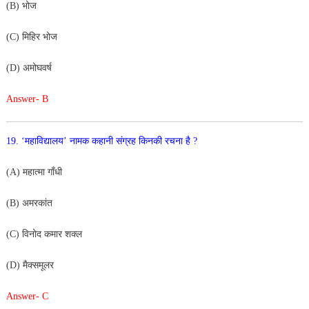
(B) भोज
(C) मिहिर भोज
(D) अमोघवर्ष
Answer- B
19. ‘महाविद्यालय’ नामक कहानी संग्रह किनकी रचना है ?
(A) महात्मा गाँधी
(B) अमरकांत
(C) विनोद कमार शक्ल
(D) मैक्समूलर
Answer- C