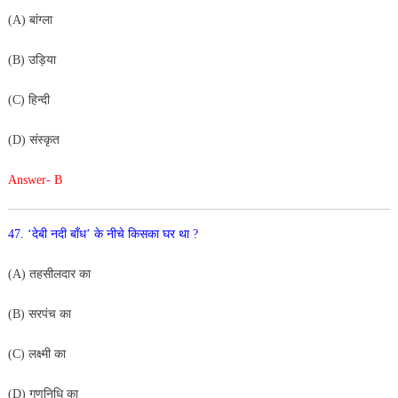
(A) बांग्ला
(B) उड़िया
(C) हिन्दी
(D) संस्कृत
Answer- B
47. ‘देबी नदी बाँध’ के नीचे किसका घर था ?
(A) तहसीलदार का
(B) सरपंच का
(C) लक्ष्मी का
(D) गुणनिधि का