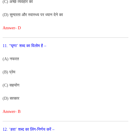
(C) अच्छे व्यवहार का
(D) सुन्दरता और स्वास्थ्य पर ध्यान देने का
Answer- D
11. “घृणा’ शब्द का विलोम है –
(A) नफरत
(B) प्रेम
(C) सहयोग
(D) सत्कार
Answer- B
12. ‘हवा’ शब्द का लिंग-निर्णय करें –