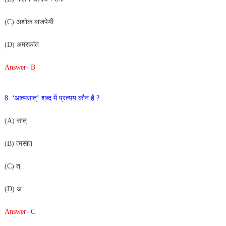
(C) अशोक बाजपेयी
(D) अमरकांत
Answer- B
8. ‘आत्मसात्’ शब्द में प्रत्यय कौन है ?
(A) सात्
(B) त्मसात्
(C) त्
(D) अ
Answer- C