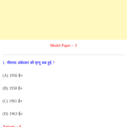
Model Paper – 3
1. भीमराव अंबेदकर की मृत्यु कब हुई ?
(A) 1956 ई०
(B) 1958 ई०
(C) 1961 ई०
(D) 1963 ई०
Answer – A