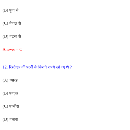
(B) पूना से
(C) नेपाल से
(D) पटना से
Answer – C
12. रिश्तेदार की पत्नी के कितने रुपये खो गए थे ?
(A) ग्यारह
(B) पन्द्रह
(C) पच्चीस
(D) पचास