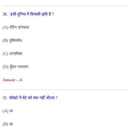
30. ‘इसी दुनिया में किसकी कृति है ?
(A) वीरेन डांगवाल
(B) मुक्तिबोध
(C) अनामिका
(D) कुँवर नारायण
Answer – A
31. चौखटे में बेटे को क्या नहीं अँटता ?
(A) क
(B) ख