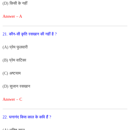
(D) किसी के नहीं
Answer – A
21. कौन-सी कृति रसखान की नहीं है ?
(A) प्रेम फुलवारी
(B) प्रेम वाटिका
(C) अष्टयाम
(D) सुजान रसखान
Answer – C
22. घनानंद किस काल के कवि हैं ?