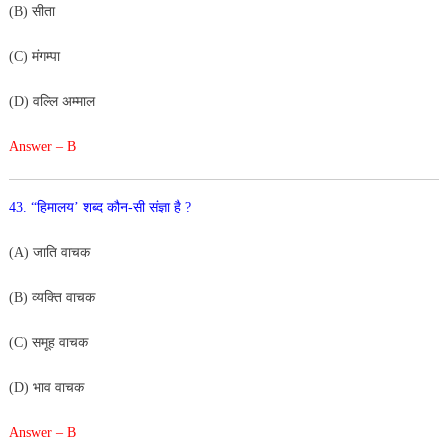
(B) सीता
(C) मंगम्पा
(D) वल्लि अम्माल
Answer – B
43. “हिमालय’ शब्द कौन-सी संज्ञा है ?
(A) जाति वाचक
(B) व्यक्ति वाचक
(C) समूह वाचक
(D) भाव वाचक
Answer – B