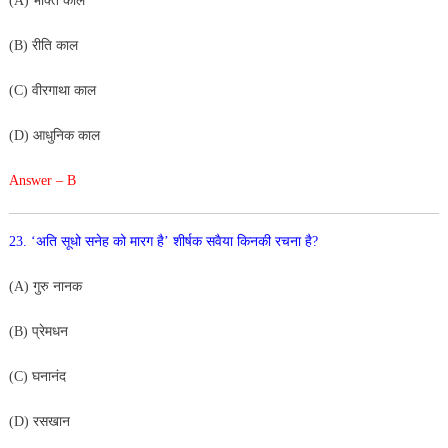
(A) भक्ति काल
(B) रीति काल
(C) वीरगाथा काल
(D) आधुनिक काल
Answer – B
23. ‘अति सूधो सनेह को मारग है’ शीर्षक सवैया किनकी रचना है?
(A) गुरु नानक
(B) प्रेमधन
(C) घनानंद
(D) रसखान