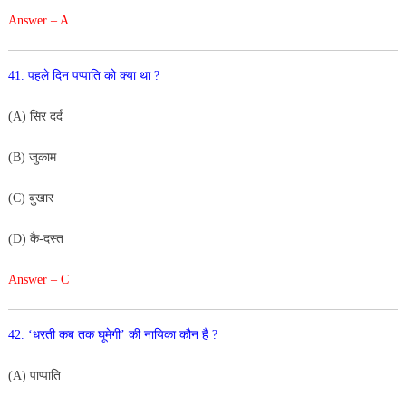
Answer – A
41. पहले दिन पप्पाति को क्या था ?
(A) सिर दर्द
(B) जुकाम
(C) बुखार
(D) कै-दस्त
Answer – C
42. ‘धरती कब तक घूमेगी’ की नायिका कौन है ?
(A) पाप्पाति