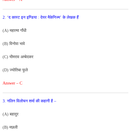
2. ‘द कास्ट इन इण्डिया : देयर मैकेनिज्म’ के लेखक हैं
(A) महात्मा गाँधी
(B) विनोवा भावे
(C) भीमराव अम्बेदकर
(D) ज्योतिबा फूले
Answer – C
3. नलिन विलोचन शर्मा की कहानी है –
(A) बहादुर
(B) मछली