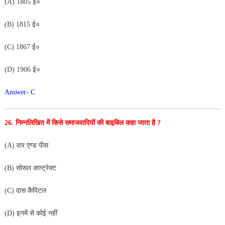
(A) 1805 ई०
(B) 1815 ई०
(C) 1867 ई०
(D) 1906 ई०
Answer- C
26. निम्नलिखित में किसे समाजवादियों की बाइबिल कहा जाता है ?
(A) वार एण्ड पीस
(B) सोसल कान्ट्रेक्ट
(C) दास कैपिटल
(D) इनमें से कोई नहीं