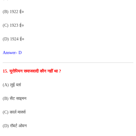
(B) 1922 ई०
(C) 1923 ई०
(D) 1924 ई०
Answer- D
15. यूरोपियन समाजवादी कौन नहीं था ?
(A) लुई ब्लां
(B) सेंट साइमन
(C) कार्ल मार्क्स
(D) रॉबर्ट ओवन