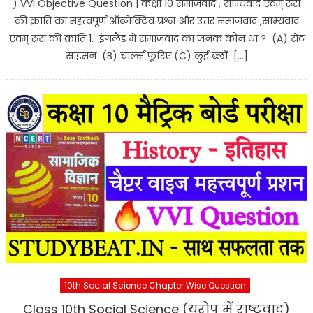
) VVI Objective Question | कक्षा 10 समाजवाद , साम्यवाद एवम् रूस
की क्रांति का महत्वपूर्ण ऑब्जेक्टिव प्रश्न और उत्तर समाजवाद ,साम्यवाद
एवम् रूस की क्रांति 1. इंगलैंड में समाजवाद का जनक कौन था ? (A) सेंट
साइमन (B) चार्ल्स फूरिए (C) लुई ब्लाँ […]
10th Social Science Chapter Wise Question
Class 10th Social Science (यूरोप में राष्ट्रवाद)