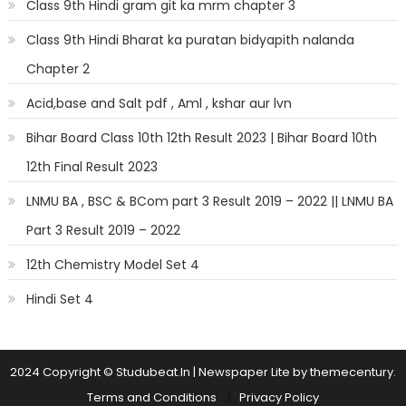
Class 9th Hindi gram git ka mrm chapter 3
Class 9th Hindi Bharat ka puratan bidyapith nalanda
Chapter 2
Acid,base and Salt pdf , Aml , kshar aur lvn
Bihar Board Class 10th 12th Result 2023 | Bihar Board 10th
12th Final Result 2023
LNMU BA , BSC & BCom part 3 Result 2019 – 2022 || LNMU BA
Part 3 Result 2019 – 2022
12th Chemistry Model Set 4
Hindi Set 4
2024 Copyright © Studubeat.In
|
Newspaper Lite by
themecentury
.
Terms and Conditions
Privacy Policy