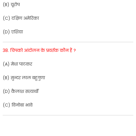
(
B
)
यूरोप
(
C
)
दक्षि
ण
अमेरिका
(
D
)
एशिया
38
.
चिपको
आंदोलन
के
प्रवर्तक
कौन
हैं
?
(
A
)
मे
धा
पाटक
र
(
B
)
सुन्दर
लाल
बहुगु
णा
(
D
)
कै
लाश
सत्या
र्थी
(
C
)
वि
नोबा
भावे