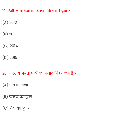
19
.
16वीं
लोकसभा
का
चुनाव
किस
वर्ष
हुआ
?
(
A
)
2
012
(
B
)
20
13
(
C
)
201
4
(
D
)
201
5
20
.
भारतीय
जनता
पार्टी
का
चुनाव
चिह्न
क्या
है
?
(
A
)
हा
थ
का
पंजा
(
B
)
क
मल
का
फूल
(
C)
गेंदा
का
फूल