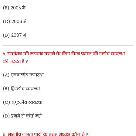
(
B)
2005
में
(
C
)
2006
में
(
D
)
200
7
में
5
.
गठबंधन
की
सरकार
बनाने
के
लि
ए
कि
स
प्रकार
की
दलीय
व्यवस्था
की
जरूरत
है
?
(
A
)
एकदलीय
व्यवस्था
(
B
)
द्विदलीय
व्यवस्था
(
C
)
बहुदलीय
व्यवस्था
(
D
)
इनमें
से
कोई
नहीं
6
.
भारतीय
जनता
पार्टी
के
प्रथम
अध्य
क्ष
कौन
थे
?