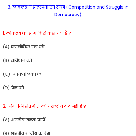
3
.
लोकतंत्र
में
प्रतिस्पर्धा
एवं
संघर्ष
(
Competition
and
Struggle
in
Democracy
)
1
.
लोकतंत्र
का
प्राण
किसे
कहा
गया
है
?
(
A
)
राजनीतिक
दल
को
(
B
)
सं
विधान
को
(
C
)
न्यायपालिका
को
(
D
)
प्रेस
को
2
.
निम्नलिखित
में
से कौन
राष्ट्रीय
दल
नहीं
है
?
(
A
)
भारतीय
जनता
पार्टी
(
B
)
भार
तीय
रा
ष्ट्रीय
कांग्रेस