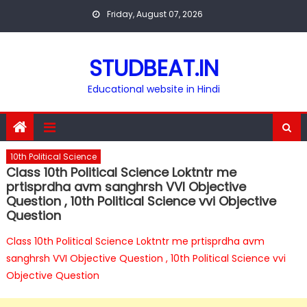
Skip
Friday, August 07, 2026
to
content
STUDBEAT.IN
Educational website in Hindi
10th Political Science
Class 10th Political Science Loktntr me
prtisprdha avm sanghrsh VVI Objective
Question , 10th Political Science vvi Objective
Question
Class 10th Political Science Loktntr me prtisprdha avm
sanghrsh VVI Objective Question , 10th Political Science vvi
Objective Question