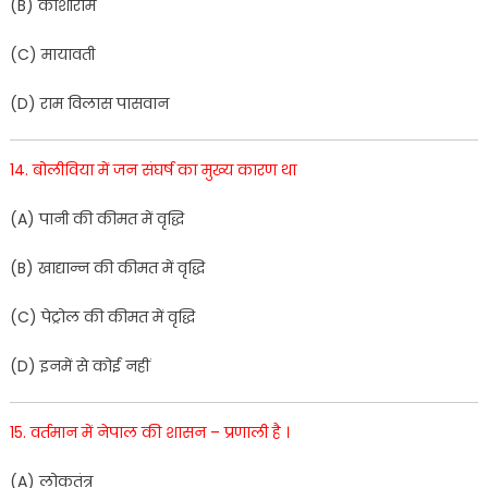
(
B
)
कांशीराम
(
C
)
मायावती
(
D
)
रा
म
विलास
पासवान
14
.
बोली
विया
में
जन
संघर्ष
का
मुख्य
कार
ण
था
(
A
)
पानी
की
कीमत
में
वृद्धि
(
B
)
खाद्यान्न
की
कीमत
में
वृद्धि
(
C
)
पेट्रो
ल
की
की
मत
में
वृद्धि
(
D
)
इन
में
से
कोई
नहीं
15
.
वर्तमान
में
नेपाल
की
शासन
–
प्रणाली
है
।
(
A
)
लोकतंत्र