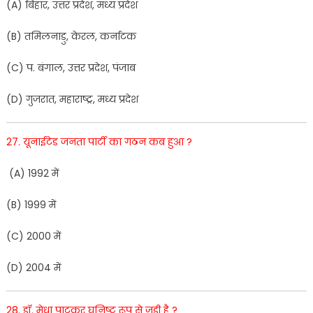
(
A
)
बिहार
,
उत्तर
प्रदे
श
,
मध्य
प्र
देश
(
B
)
तमिलनाडु
,
केरल
,
कर्नाटक
(
C
)
प
.
बं
गाल
,
उत्तर
प्रदेश
,
पंजाब
(
D
)
गुजरात
,
महाराष्ट्र
,
मध्य
प्रदेश
27
.
यूनाई
टेड
जनता
पार्टी
का
गठ
न
क
ब
हुआ
?
(
A
)
1992
में
(
B
)
1999
में
(
C
)
2000
में
(
D
)
2004
में
28
.
डॉ
. मेधा
पाटकर
घनिष्ट
रूप
से
जुड़ी
है ?