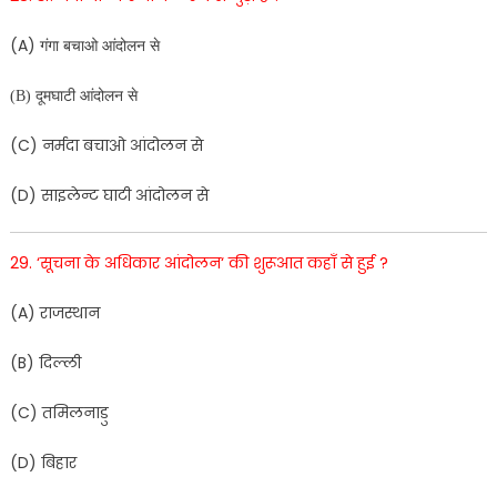
(
A
)
गंगा
बचाओ
आंदोलन
से
(B)
दूमघाटी
आंदोलन
से
(
C
)
नर्मदा
बचाओ
आंदोलन
से
(
D
)
साइलेन्ट
घाटी
आंदोलन
से
29
.
‘
सूचना
के
अधिकार
आं
दोलन
‘
की
शुरूआत
कहाँ
से
हुई
?
(
A
)
राजस्थान
(
B
)
दिल्ली
(
C
)
तमिलनाडु
(
D
)
बिहार