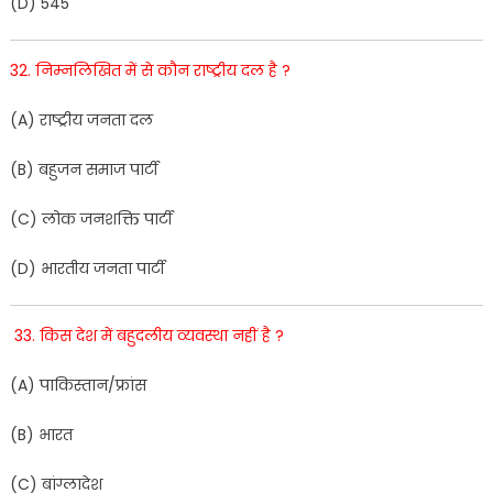
(
D
)
545
32
.
नि
म्नलिखित
में
से
कौन
राष्ट्रीय
दल
है
?
(
A
)
राष्ट्रीय
ज
नता
दल
(
B
)
ब
हुजन
समाज
पार्टी
(
C
)
लोक
जनशक्ति
पार्टी
(
D
)
भार
तीय
जनता
पार्टी
33
.
किस
देश
में
बहुदलीय
व्यवस्था
नहीं
है
?
(
A
)
पाकिस्तान
/
फ्रांस
(
B
)
भारत
(
C
)
बांग्लादेश