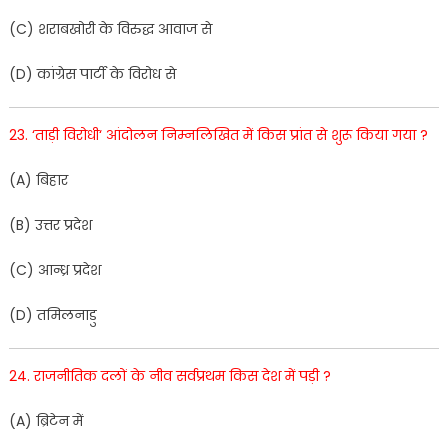
(
C
)
शराबखोरी
के
विरुद्ध
आवाज
से
(
D
)
कांग्रेस
पार्टी
के
विरोध
से
23
.
‘
ताड़ी
विरो
धी
‘
आंदोलन
निम्नलिखित में
किस
प्रांत
से
शुरू
किया गया
?
(
A
)
बिहार
(
B
)
उत्तर
प्रदेश
(
C
)
आन्ध्र
प्र
देश
(
D
)
तमिलनाडु
24
.
राजनीतिक
दलों
के
नीव
सर्वप्रथम
किस
देश
में
पड़ी
?
(
A
)
ब्रिटेन
में