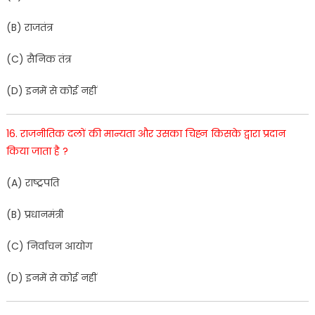
(
B
)
रा
जतंत्र
(
C
)
सैनिक
तंत्र
(
D
)
इनमें
से
कोई
नहीं
16
.
राजनीतिक
दलों
की
मान्यता
और
उसका
चिह्न
किसके
द्वारा
प्रदान
किया
जाता
है
?
(
A
)
राष्ट्रपति
(
B
)
प्र
धानमंत्री
(
C
)
निर्वाचन
आयोग
(
D
)
इनमें
से
कोई
नहीं