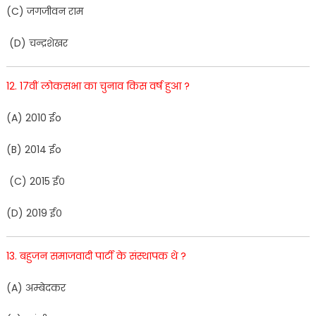
(
C
)
जगजीवन
राम
(
D
)
चन्द्रशेखर
12
.
17वीं
लोकसभा
का
चुनाव
किस
वर्ष
हुआ
?
(A
)
2
01
0
ईo
(
B
)
201
4
ईo
(
C
)
2015
ई०
(
D
)
2019
ई०
13
.
बहुजन
समाजवादी
पार्टी
के
संस्थापक
थे ?
(
A
)
अम्बेदकर