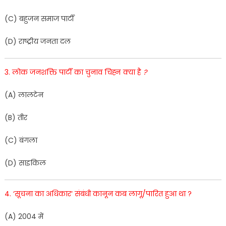
(
C
)
बहुजन
समाज
पार्टी
(
D
)
राष्ट्रीय
जनता
दल
3
.
लोक
जनशक्ति
पार्टी
का
चुनाव
चिह्न
क्या
है
?
(
A
)
लालटेन
(
B
)
तीर
(
C
)
बं
गला
(
D
)
साइकिल
4
.
‘
सूचना
का
अधिकार
‘
सं
बंधी
कानून
कब
लागू
/
पारित
हुआ
था
?
(
A
)
2
004
में