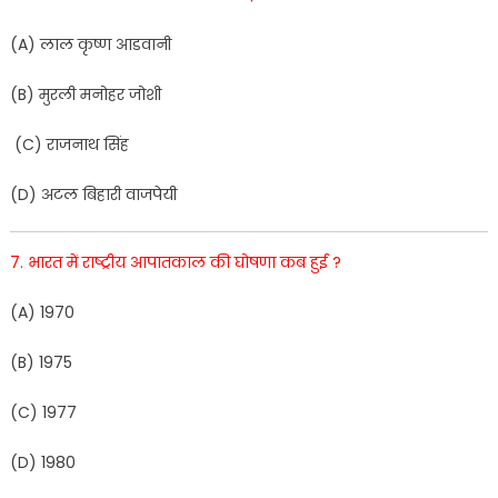
(
A
)
लाल
कृ
ष्ण
आडवानी
(
B
)
मुर
ली
मनोहर
जोशी
(
C
)
राजनाथ
सिं
ह
(
D
)
अटल
बि
हारी
वाजपेयी
7
.
भारत
में
राष्ट्रीय
आपातकाल
की
घोषणा
कब
हुई
?
(
A
)
1970
(
B
)
1975
(
C
)
19
77
(
D
)
1
9
80