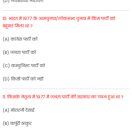
(D
)
जय
प्रकाश
ना
रा
यण
10
.
भारत
में
1977
के
आमचुनाव
/
लोकसभा
चुनाव
में
किस
पार्टी
को
बहुमत
मिला
था
?
(
A
)
कांग्रेस
पार्टी
को
(
B
)
जनता
पार्टी
को
(
C
)
कम्युनिस्ट
पार्टी
को
(
D
)
किसी
पार्टी
को
नहीं
11
.
किसके
नेतृत्व
में
19
7
7
में
जनता
पार्टी
की
सरकार
का
गठन हुआ
था
?
(
A
)
मोरारजी
देसा
ई
(
B
)
कर्पू
री
ठाकुर