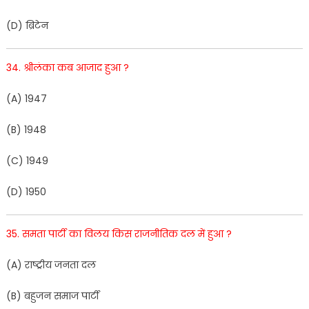
(
D
)
ब्रिटेन
34
.
श्रीलं
का
कब
आजाद
हुआ
?
(
A
)
1
947
(
B
)
1948
(
C
)
1949
(
D
)
1
95
0
35
.
समता
पा
र्टी
का
विलय
कि
स
राजनीतिक
दल
में
हु
आ
?
(
A
)
रा
ष्ट्रीय
जनता
दल
(
B
)
बहुजन
समाज
पार्टी