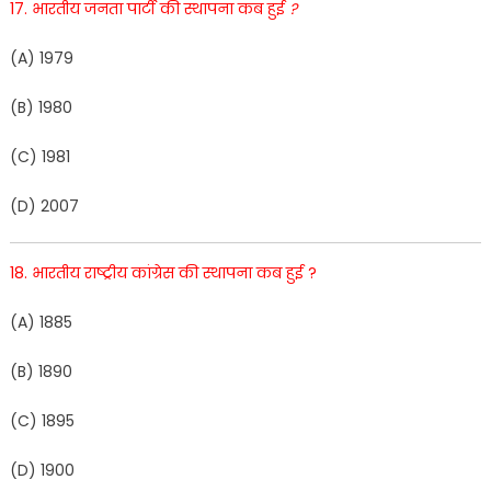
17
.
भा
र
तीय
जनता
पार्टी
की
स्थापना
कब
हुई
?
(
A)
19
79
(
B
)
1980
(
C
)
1981
(
D
)
20
0
7
18
.
भारतीय
राष्ट्रीय
कां
ग्रेस
की
स्थापना
कब
हुई
?
(
A
)
18
85
(
B
)
1
890
(
C
)
1895
(
D
)
1900