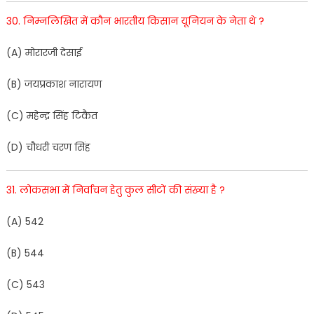
30
.
निम्नलिखित
में
कौन
भारतीय
किसान
यूनियन
के
नेता
थे
?
(
A
)
मो
रार
जी
देसाई
(
B
)
जयप्रकाश
नारायण
(
C
)
महेन्द्र
सिंह
टिकैत
(
D
)
चौधरी
चरण
सिंह
31
.
लोकसभा
में
निर्वाचन
हेतु
कुल
सीटों
की
सं
ख्या
है
?
(
A
)
54
2
(
B
)
544
(
C
)
543