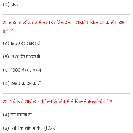
(
D
)
च
क्र
21
.
भारतीय
लोकतंत्र में
सत्ता
के
विरूद्ध
जन
आक्रोश
किस
दशक
में
प्रारंभ
हुआ
?
(
A
)
1960
के
दशक
में
(
B
)
1970
के
दशक
में
(
C
)
1980
के
दशक
में
(
D
)
1
990
के
दशक
में
22
.
“
चिपको
आंदोलन
‘
निम्नलिखित
में
से
किससे
सम्बन्धित
है
?
(
A
)
पेड़
बचाने
से
(
B
)
आर्थिक
शो
षण
की
मुक्ति
से