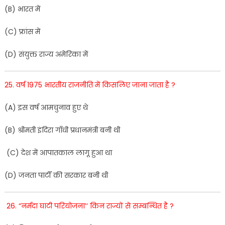
(
B
)
भारत
में
(
C
)
फ्रांस
में
(
D
)
संयुक्त
राज्य
अमेरिका
में
25
.
वर्ष
1975
भारतीय
राजनी
ति
में
किसलिए
जाना
जाता
है
?
(
A
)
इस
वर्ष
आमचुनाव
हुए
थे
(
B
)
श्रीमती
इंदिरा
गाँधी
प्रधानमंत्री
बनी
थी
(
C
)
देश
में
आपातकाल
लागू
हुआ
था
(
D
)
जनता
पार्टी
की
सरकार
बनी
थी
26
.
“
नर्मदा
घाटी
परियोजना
‘
‘
किन
राज्यों
से
सम्बन्धित
है
?