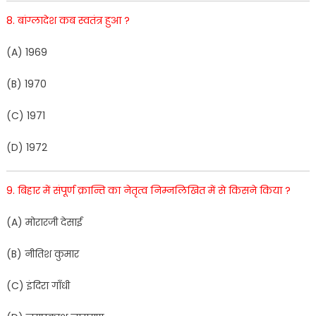
8
.
बांग्लादेश
कब
स्वतंत्र
हुआ
?
(
A
)
1
96
9
(
B
)
1970
(
C
)
1971
(
D
) 1
972
9
.
बिहार
में
संपूर्ण
क्रान्ति
का
नेतृत्व
निम्नलिखित
में
से
किसने
किया
?
(
A
)
मोरारजी
देसाई
(
B
)
नीतिश
कुमार
(
C
)
इंदिरा
गाँधी