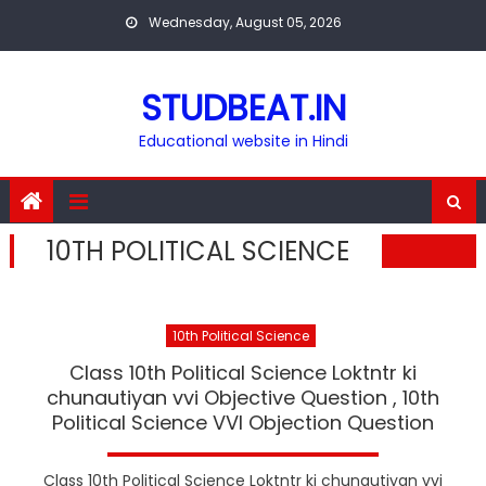
Skip
Wednesday, August 05, 2026
to
content
STUDBEAT.IN
Educational website in Hindi
10TH POLITICAL SCIENCE
10th Political Science
Class 10th Political Science Loktntr ki
chunautiyan vvi Objective Question , 10th
Political Science VVI Objection Question
Class 10th Political Science Loktntr ki chunautiyan vvi