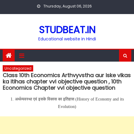
Skip
Thursday, August 06, 2026
to
content
STUDBEAT.IN
Educational website in Hindi
Uncategorized
Class 10th Economics Arthvyvstha aur iske vikas
ka itihas chapter vvi objective question , 10th
Economics Chapter vvi objective question
1. अर्थव्यवस्था एवं इसके विकास का इतिहास
(History of Economy and its
Evolution)