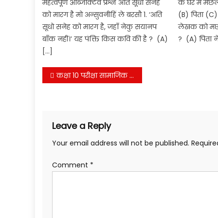
महत्वपूर्ण ऑब्जेक्टिव प्रश्न अति सूधो सनेह
के घर में म
को मारग है मो अन्सुवनीहिं ले बरसौ 1. ‘अति
(B) पिता (C)
सूधो सनेह को मारग है, जहाँ नेकु सयानप
लेखक को मछल
बाँक नहीं।’ यह पंक्ति किस कवि की है ? (A)
? (A) पिता न
[…]
Post
कक्षा 10 परीक्षा सामाजिक विज्ञान महत्वपूर्ण प्रशन
navigation
Leave a Reply
Your email address will not be published.
Require
Comment
*