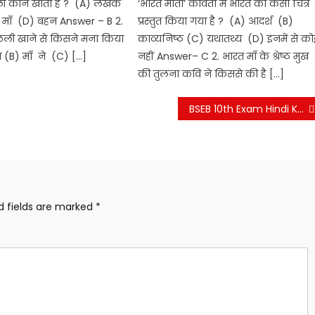
छली कौन खाता है ? (A) लेखक
‘भारत माता’ कविता में भारत का कैसा चित्र
 माँ (D) बहन Answer – B 2.
प्रस्तुत किया गया है ? (A) आदर्श (B)
ी खाने से किसने मना किया
काव्यनिष्ठ (C) यथातथ्य (D) इनमें से को
े (B) माँ ने (C) […]
नहीं Answer– C 2. भारत माँ के श्रेष्ठ मुख
की तुलना कवि ने किससे की है […]
BSEB 10th Exam Hindi Ka VVI Question
d fields are marked
*