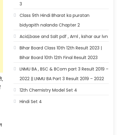
3
Class 9th Hindi Bharat ka puratan
bidyapith nalanda Chapter 2
Acid,base and Salt pdf , Aml , kshar aur lvn
Bihar Board Class 10th 12th Result 2023 |
Bihar Board 10th 12th Final Result 2023
LNMU BA , BSC & BCom part 3 Result 2019 –
2022 || LNMU BA Part 3 Result 2019 – 2022
ी,
ं
12th Chemistry Model Set 4
Hindi Set 4
न