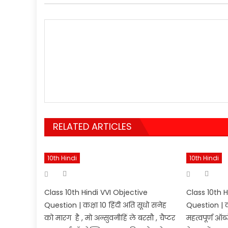
RELATED ARTICLES
10th Hindi
10th Hindi
Author
Aut
Posted
Posted
on
on
Class 10th Hindi VVI Objective
Class 10th H
Question | कक्षा 10 हिंदी अति सूधो सनेह
Question | कक
को मारग है , मो अन्सुवनीहिं ले बरसौ , चैप्टर
महत्वपूर्ण ऑब