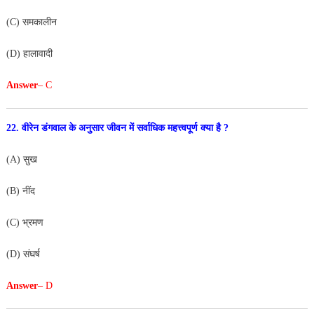
(C) समकालीन
(D) हालावादी
Answer
– C
22. वीरेन डंगवाल के अनुसार जीवन में सर्वाधिक महत्त्वपूर्ण क्या है ?
(A) सुख
(B) नींद
(C) भ्रमण
(D) संघर्ष
Answer
– D