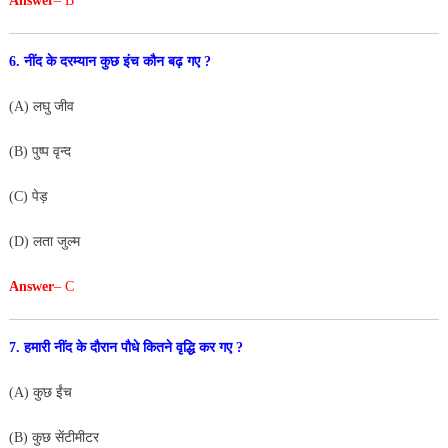
Answer
– B
6. नींद के दरम्यान कुछ इंच कौन बढ़ गए ?
(A) लघु जीव
(B) पुष्प वृन्द
(C) पेड़
(D) लता जुल्म
Answer
– C
7. हमारी नींद के दौरान पौधे कितने वृद्धि कर गए ?
(A) कुछ ईंच
(B) कुछ सेंटीमीटर