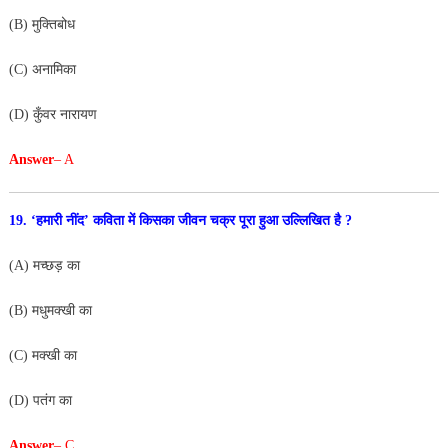
(B) मुक्तिबोध
(C) अनामिका
(D) कुँवर नारायण
Answer
– A
19. ‘हमारी नींद’ कविता में किसका जीवन चक्र पूरा हुआ
उल्लिखित है ?
(A) मच्छड़ का
(B) मधुमक्खी का
(C) मक्खी का
(D) पतंग का
Answer
– C