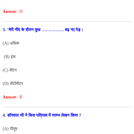
Answer
– D
3. ‘मेरी नींद के दौरान कुछ ……………. बढ़ गए पेड़।
(A) अधिक
(B) इंच
(C) मीटर
(D) सेंटीमीटर
Answer
– B
4. डॉगवाल जी ने किस पत्रिका में स्तम्भ लेखन किया ?
(A) पीयूष