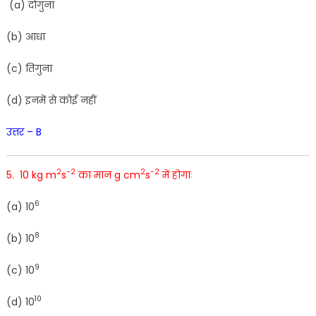
(
a
)
दोगुना
(
b
)
आधा
(
c
)
तिगुना
(
d
)
इनमें
से
कोई
नहीं
उत्तर – B
2
-2
2
-2
5. 10 kg m
s
का मान g cm
s
में होगाः
6
(
a
)
1
0
8
(
b
)
10
9
(
c
)
10
10
(
d
)
10