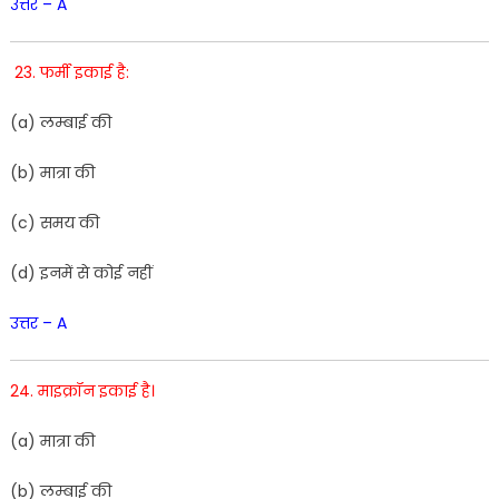
उत्तर – A
23
.
फर्मी
इकाई
है
:
(
a
)
लम्बाई
की
(
b
)
मात्रा की
(
c
)
समय
की
(
d
)
इनमें
से
कोई
नहीं
उत्तर – A
24. माइक्रॉन इकाई है।
(
a
)
मात्रा
की
(
b
)
लम्बाई
की