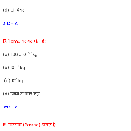
(
d
)
एम्पियर
उत्तर – A
17. 1 amu बराबर होता है :
–
27
(
a
)
1
.
66
x
10
kg
–
10
(
b
)
10
kg
4
(
c
)
10
kg
(
d
)
इनमें
से
कोई
नहीं
उत्तर – A
18. पारसेक (Parsec) इकाई है: