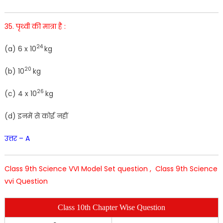
35
.
पृथ्वी
की
मात्रा
है
:
24
(
a
)
6
x
10
kg
20
(b
)
10
kg
26
(
c
)
4 x
10
kg
(
d
)
इनमें से
कोई
नहीं
उत्तर – A
Class 9th Science VVI Model Set question , Class 9th Science
vvi Question
Class 10th Chapter Wise Question