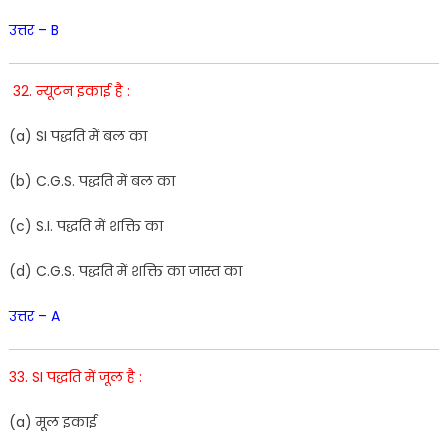
उत्तर – B
32
.
न्यूटन इकाई
है
:
(
a
)
SI
पद्धति
में
बल
का
(
b
)
C
.
G
.
S
.
पद्धति
में
बल
का
(
c
)
S.
I
.
पद्धति
में
शक्ति
का
(d) C.G.S. पद्धति में शक्ति का जास्त का
उत्तर – A
33
.
SI
पद्धति
में
जूल
है
:
(
a
)
मूल
इकाई