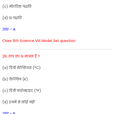
(
c
)
मोटरिक पद्धति
(
d
)
SI
पद्धति
उत्तर – A
Class 9th Science VVI Model Set question
28. ताप का SI मात्रक है ?
(
a
)
डिग्री
सेल्सियस
(
°C
)
(
b
)
केल्विन
(
K
)
(
c
)
डिग्री फारेनहाइट
(°F
)
(
d
)
इनमें
से
कोई नहीं
उत्तर – B