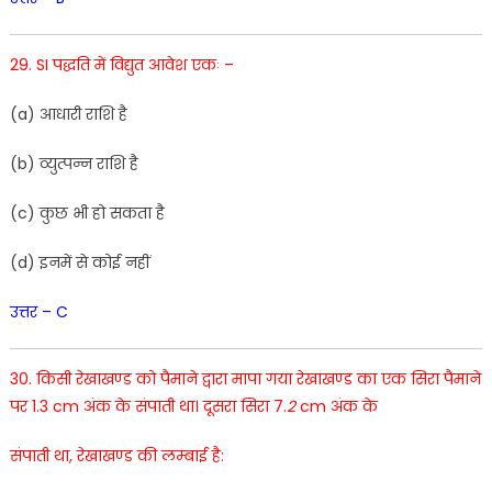
29
.
SI
पद्धति
में
विद्युत
आवेश
एकः –
(
a
)
आधारी
राशि
है
(
b
)
व्युत्पन्न
राशि
है
(
c
)
कुछ
भी
हो
सकता है
(
d
)
इनमें
से
कोई नहीं
उत्तर – C
30. किसी रेखाखण्ड को पैमाने द्वारा मापा गया रेखाखण्ड का एक सिरा पैमाने
पर 1.3 cm अंक के संपाती था। दूसरा सिरा 7.
2
cm अंक के
संपाती था, रेखाखण्ड की लम्बाई है: