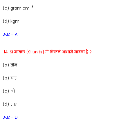
-3
(
c
)
gram
cm
(
d
)
kgm
उत्तर – A
14. SI मात्रक (SI units) में कितने आधारी मात्रक हैं ?
(
a
)
तीन
(
b
)
चार
(
c
)
नौ
(
d
)
सात
उत्तर – D