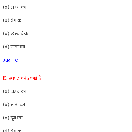
(
a
)
सम
य
का
(
b
)
वे
ग
का
(
c
)
लम्बाई
का
(
d)
मात्रा
का
उत्तर – C
19. प्रकाश वर्ष इकाई है।
(
a
)
समय
का
(
b
)
मात्रा
का
(
c
)
दूरी का
(
d
)
वेग
का