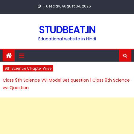
Skip
Tuesday, August 04, 2026
to
content
STUDBEAT.IN
Educational website in Hindi
9th Science Chapter Wise
Class 9th Science VVI Model Set question | Class 9th Science
vvi Question