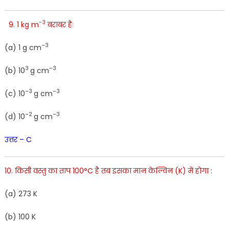
-3
9. 1 kg m
बराबर हैः
–
3
(
a
)
1
g
cm
3
–
3
(
b
)
10
g
cm
–
3
–
3
(
c
)
10
g
cm
–
2
–
3
(
d
)
10
g
cm
उत्तर – C
10. किसी वस्तु का ताप 100°C है तब इसका मान केल्विन (K) में होगा :
(
a
)
273 K
(b) 100 K