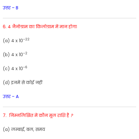
उत्तर – B
6. 4 नैनोग्राम का किलोग्राम में मान होगाः
–
22
(a
)
4 x 10
–
2
(
b
)
4 x
10
–
6
(
c
)
4 x 10
(
d
)
इनमें
से
कोई
नहीं
उत्तर – A
7.
निम्नलिखित
में
कौन
मूल
राशि
है
?
(a) लम्बाई
,
बल
,
समय