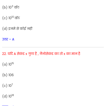
3
(
b
)
10
वॉट
10
(
c
)
10
वॉट
(
d
)
इनमें
से
कोई
नहीं
उत्तर – A
22
.
यदि
A
सेकंड
x गुणा
है ,
नैनोसेकंड
का
तो
x
का
मान
हैः
15
(
a
)
10
(
b
)
1
06
7
(
c
)
10
18
(
d
)
1
0