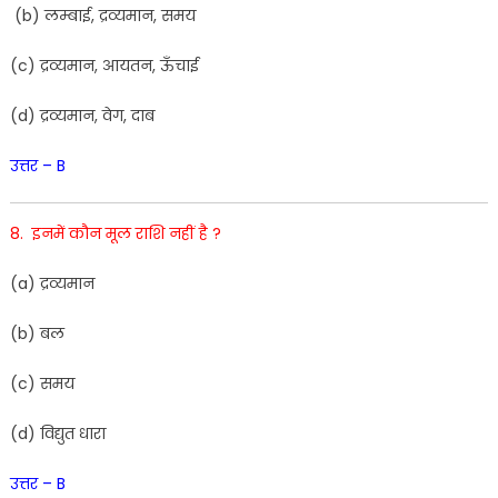
(
b
)
लम्बाई
,
द्रव्यमान
,
समय
(
c
)
द्रव्यमान
,
आयतन
,
ऊँचाई
(
d
)
द्रव्यमान
,
वेग
,
दाब
उत्तर – B
8. इनमें कौन मूल राशि नहीं है ?
(
a
)
द्रव्यमान
(
b
) बल
(c) समय
(
d)
विद्यु
त
धारा
उत्तर – B