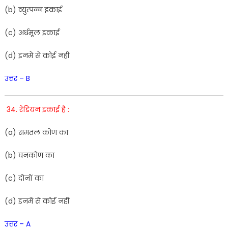
(
b
)
व्युत्पन्न
इकाई
(
c
)
अर्धमूल
इकाई
(
d
)
इनमें
से
कोई
नहीं
उत्तर – B
34. रेडियन इकाई है :
(
a
)
समतल
कोण
का
(
b
)
घनकोण का
(
c
)
दोनों
का
(
d
)
इनमें
से
कोई
नहीं
उत्तर – A