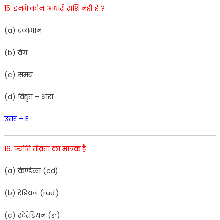
15
.
इनमें
कौन
आधारी
राशि
नहीं
है
?
(
a
)
द्रव्यमान
(
b
)
वेग
(
c
)
समय
(
d
) विद्यु
त
–
धारा
उत्तर – B
16
.
ज्योति
तीव्रता
का
मात्रक
है
:
(
a
)
केण्डेला
(
cd
)
(
b
)
रेडियन
(
rad
.
)
(
c
)
स्टेरेडियन
(
sr
)