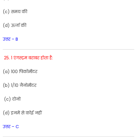
(
c
)
समय
की
(
d
)
ऊर्जा
की
उत्तर – B
25. 1 एंगस्ट्रम बराबर होता है:
(
a
)
100
पिकोमीटर
(
b
)
1
/
10
नैनोमीटर
(
c
)
दोनों
(
d
)
इनमें
से कोई नहीं
उत्तर – C