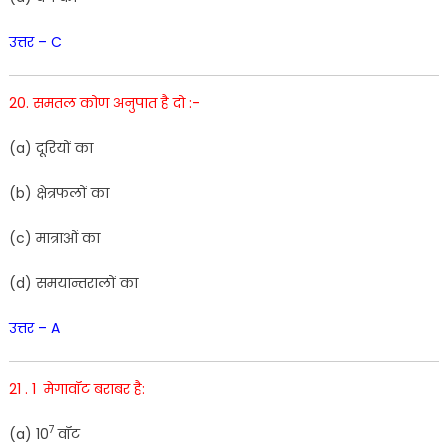
उत्तर – C
20. समतल कोण अनुपात है दो :-
(
a
)
दूरियों
का
(
b
)
क्षेत्रफलों
का
(
c
)
मात्राओं
का
(
d
)
समयान्तरालों
का
उत्तर – A
21 . 1 मेगावॉट बराबर है:
7
(a
)
10
वॉट