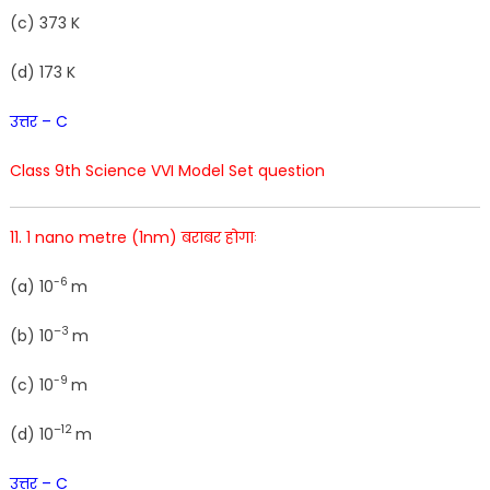
(
c
)
373 K
(
d
)
173 K
उत्तर – C
Class 9th Science VVI Model Set question
11. 1 nano metre (1nm) बराबर होगाः
-6
(
a
)
10
m
–
3
(
b
)
10
m
-9
(
c
)
10
m
–
12
(
d
)
10
m
उत्तर – C