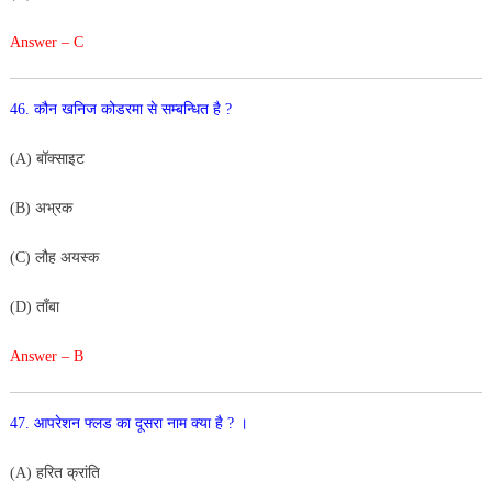
Answer – C
46
.
कौन
खनिज
कोडरमा
से
सम्बन्धित
है
?
(
A
)
बॉक्साइट
(B) अभ्रक
(
C
)
लौह अयस्क
(
D
)
ताँ
बा
Answer – B
47
.
आपरेशन
फ्लड
का
दूसरा
नाम
क्या
है
?
।
(
A
)
हरित
क्रांति