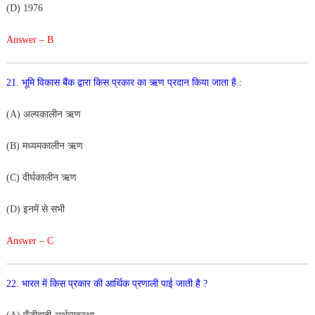
(
D
)
1
976
Answer – B
21
.
भूमि
विकास
बैंक
द्वारा
किस
प्रकार
का
ऋण
प्रदान
किया
जाता है :
(
A
)
अल्पकालीन
ऋण
(
B
)
मध्यमकालीन
ऋण
(
C
)
दीर्घकालीन
ऋण
(
D
)
इनमें
से
सभी
Answer – C
22
.
भारत
में
किस
प्रकार
की
आर्थिक
प्रणाली
पाई
जाती
है
?