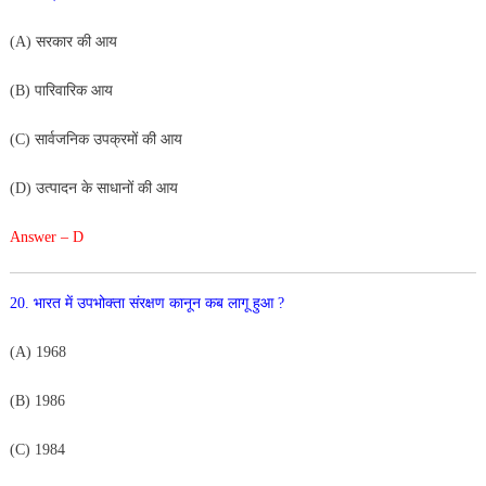
(A
)
सरकार
की
आय
(
B
)
पारिवारिक
आय
(
C
)
सार्वजनिक
उपक्रमों
की
आय
(
D
)
उत्पादन
के
साधानों
की
आय
Answer – D
20
.
भा
रत
में
उपभोक्ता
संरक्षण
कानून
कब
लागू
हुआ
?
(
A
)
1968
(
B
)
19
86
(
C
)
1
984