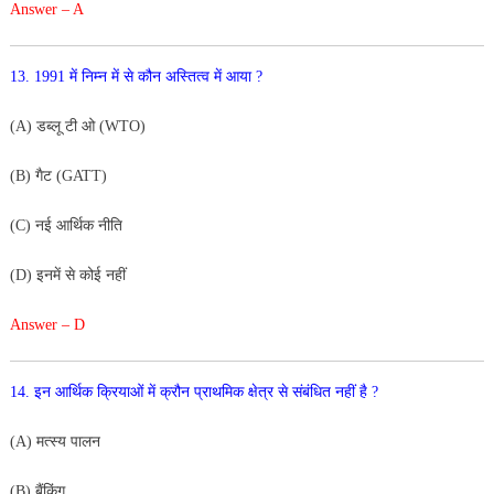
Answer – A
13
.
1991
में
निम्न
में
से
कौन
अस्तित्व
में आया
?
(
A
)
डब्लू
टी
ओ
(
WTO
)
(
B
)
गैट
(
GATT
)
(
C
)
नई आर्थिक नीति
(
D
)
इनमें
से
कोई
नहीं
Answer – D
14
.
इन
आर्थिक
क्रियाओं
में
क्रौन
प्राथमिक
क्षेत्र
से संबंधित
नहीं
है
?
(
A
)
मत्स्य
पालन
(
B
)
बैंकिंग