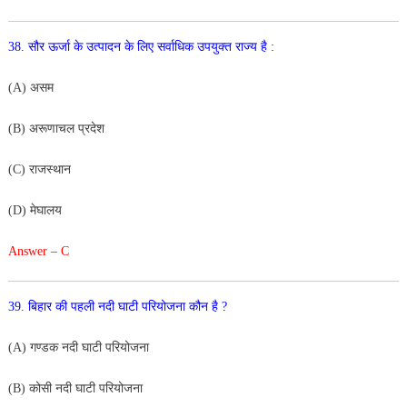
38
.
सौर
ऊर्जा
के
उत्पादन
के
लिए
सर्वाधिक
उपयुक्त
राज्य
है
:
(
A
)
असम
(
B
)
अरूणाचल
प्रदेश
(
C
)
राजस्थान
(
D
)
मेघालय
Answer – C
39
.
बिहार
की
पहली
नदी
घाटी
परियोजना
कौन
है
?
(
A
)
गण्डक
नदी
घाटी
परियोजना
(B
)
कोसी
नदी
घाटी
परियोजना