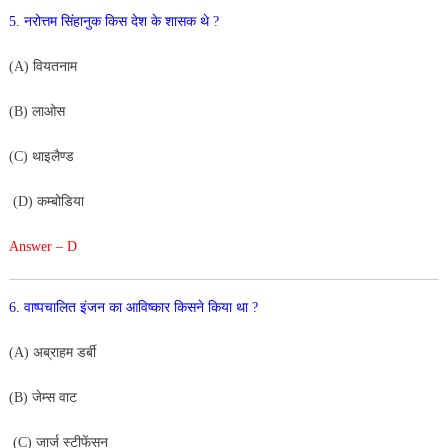
5
.
नरोत्तम
सिंहानुक
किस
दे
श
के
शा
सक
थे
?
(
A
)
वियतनाम
(
B
)
लाओस
(
C
)
थाइलैण्ड
(
D
)
कम्बोडिया
Answer – D
6
.
वाष्पचालित
इंजन
का
आविष्कार
किसने
किया
था
?
(
A
)
अब्राहम
डर्बी
(
B
)
जेम्स वाट
(
C
)
जार्ज
स्टीफेंसन