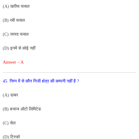
(
A
)
खरीफ फसल
(
B
)
रबी
फसल
(
C
)
जायद फसल
(
D
)
इनमें
से
कोई
नहीं
Answer – A
45
.
निम्न
में
से
कौन
निजी
क्षेत्र
की
कम्पनी
नहीं
है
?
(
A
)
डाबर
(
B
) बजाज
ऑटो
लिमिटेड
(
C
)
सेल
(
D
)
टिस्को