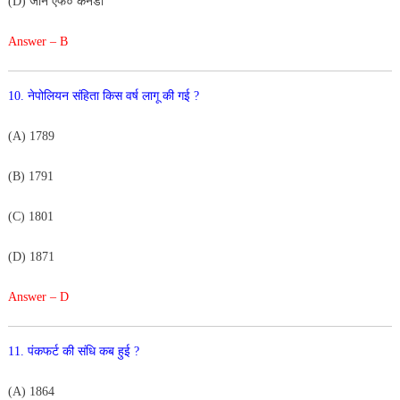
(D
)
जॉन
एफ०
कैनेडी
Answer – B
10
.
नेपोलियन
संहिता
किस
वर्ष
लागू
की
गई
?
(
A
)
1
789
(
B
)
1791
(
C
)
1801
(D) 1871
Answer – D
11. पंकफर्ट
की
संधि
कब
हुई ?
(
A)
1864