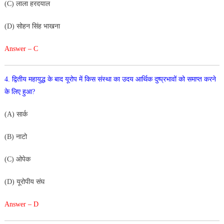
(
C
)
लाला
हरदयाल
(
D
)
सोहन
सिंह
भाखना
Answer – C
4
.
द्वि
तीय
महायु
द्ध
के
बाद
यूरोप
में
किस
संस्था
का
उदय
आर्थिक
दुष्प्रभावों
को
समाप्त
करने
के
लिए
हुआ
?
(
A
)
सार्क
(
B
)
नाटो
(
C
)
ओपेक
(
D
)
यूरोपीय
संघ
Answer – D