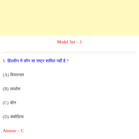
Model Set – 1
1
.
हिंदचीन
में
कौन
सा
राष्ट्र
शामिल
नहीं
है
?
(
A
)
वियतनाम
(
B
)
लाओस
(
C
)
चीन
(
D
)
कंबोडिया
Answer – C