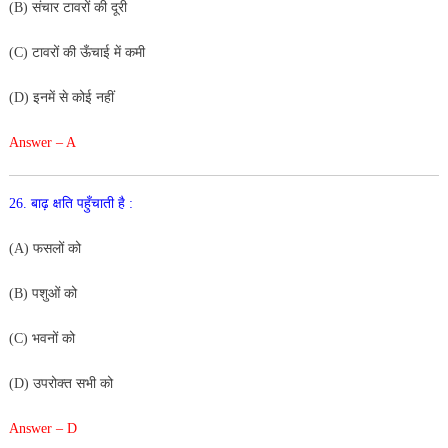
(
B
)
संचार
टावरों
की
दूरी
(
C
)
टाव
रों
की
ऊँचाई
में
कमी
(
D
)
इनमें
से
कोई
नहीं
Answer – A
26
.
बाढ़
क्षति
पहुँचाती
है
:
(
A
)
फसलों
को
(
B
)
पशुओं
को
(C
)
भवनों
को
(
D
)
उपरोक्त सभी
को
Answer – D