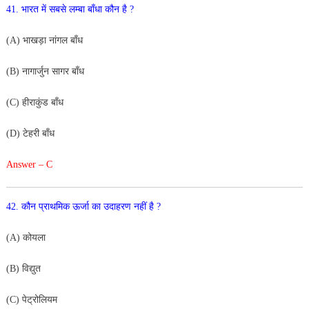
41
.
भारत
में
सबसे
लम्बा
बाँधा
कौन
है
?
(
A
)
भाखड़ा
नांगल
बाँध
(
B
)
नागार्जुन
सागर
बाँध
(
C
)
हीराकुंड
बाँध
(
D
)
टेहरी
बाँध
Answer – C
42
.
कौन
प्राथमिक
ऊर्जा
का
उदाहरण
नहीं
है
?
(
A
)
कोयला
(
B
)
विद्युत
(
C
)
पेट्रोलियम