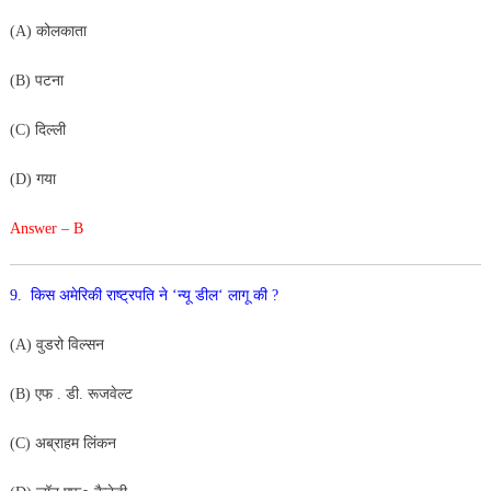
(
A
)
कोलकाता
(
B
)
पटना
(
C
)
दिल्ली
(
D
)
गया
Answer – B
9
.
किस
अमेरिकी राष्ट्रपति
ने
‘
न्यू
डील
‘
लागू
की
?
(
A
)
वुडरो
विल्सन
(B) एफ . डी. रूजवेल्ट
(
C
)
अब्राहम
लिंकन