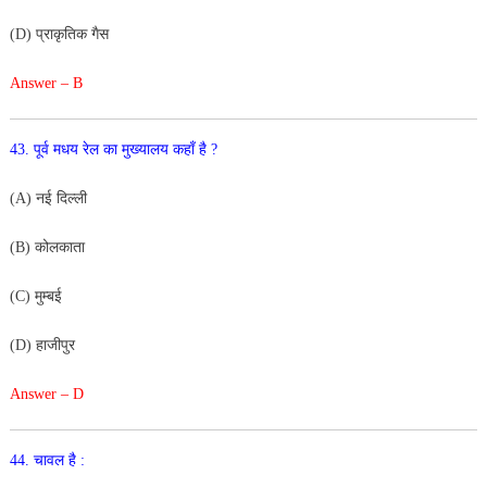
(
D
)
प्राकृतिक
गैस
Answer – B
4
3
.
पूर्व
मधय
रेल
का
मुख्यालय
कहाँ
है
?
(
A
)
नई
दिल्ली
(
B
)
कोलकाता
(
C
)
मुम्बई
(
D
)
हाजीपुर
Answer – D
44
.
चावल
है
: