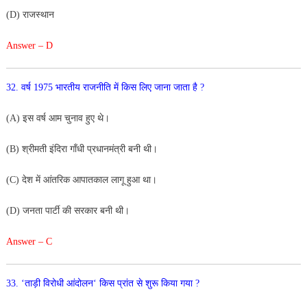
(
D
)
राजस्थान
Answer – D
32. वर्ष 1975 भारतीय राजनीति में किस लिए जाना जाता है ?
(
A
)
इस
वर्ष
आम
चुनाव
हुए
थे
।
(
B
)
श्रीमती
इंदिरा
गाँधी
प्रधानमंत्री
बनी
थी
।
(
C
)
देश
में
आंतरिक
आपातकाल
लागू
हुआ
था
।
(
D
)
जनता पार्टी
की
सरकार
बनी
थी
।
Answer – C
33
.
‘
ताड़ी
विरो
धी
आंदोलन
‘
किस
प्रांत
से
शुरू
किया
गया
?