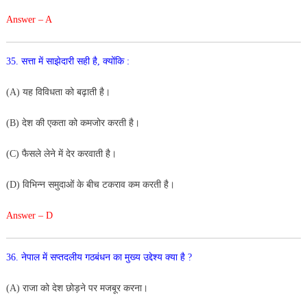
Answer – A
35
.
सत्ता
में
साझेदारी
सही
है
,
क्योंकि
:
(
A
)
यह
विविधता
को
बढ़ाती
है
।
(
B
)
देश
की
एकता
को
कमजोर
करती
है
।
(
C
)
फैसले
लेने
में
देर
करवाती
है
।
(
D
)
विभिन्न
समुदाओं
के
बीच
टकराव
कम
करती
है
।
Answer – D
36
.
नेपाल
में
सप्तदलीय
गठबंधन
का
मुख्य
उद्देश्य
क्या
है
?
(
A
)
राजा
को
देश
छोड़ने पर
मजबूर करना
।