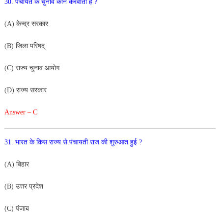
30
.
पंचायत
के चुनाव
कौन
करवाता
है
?
(
A
)
केन्द्र
सरकार
(
B
)
जिला
प
रिषद्
(
C
)
राज्य चुनाव
आयोग
(
D
)
राज्य
सरकार
Answer – C
3
1
.
भारत
के
किस
राज्य
से
पंचायती
राज
की
शुरुआत
हुई
?
(
A
)
बिहार
(
B
)
उत्तर
प्रदेश
(
C
)
पंजाब