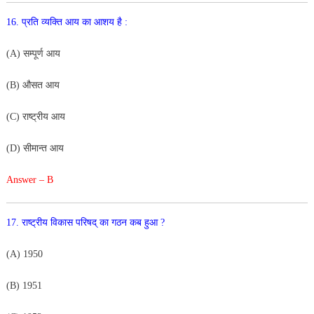
16. प्रति व्यक्ति आय का आशय है :
(
A
)
सम्पूर्ण
आय
(
B
)
औसत
आय
(
C
)
राष्ट्रीय
आय
(
D
)
सीमान्त
आय
Answer – B
17
.
राष्ट्रीय
विकास
परिषद्
का
गठन
कब
हुआ
?
(
A
)
1
950
(
B
)
19
51