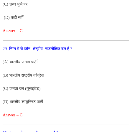
(
C
)
उच्च
भूमि
पर
(
D
)
कहीं
नहीं
Answer – C
2
9
.
निम्न
में
से
कौन क्षेत्रीय
राजनीतिक
दल
है
?
(
A
)
भारतीय
जनता
पार्टी
(
B
)
भारतीय
राष्ट्रीय
कांग्रेस
(
C
)
जनता
दल
(
यूनाइटेड
)
(
D
)
भारतीय
कम्युनिस्ट
पार्टी
Answer – C