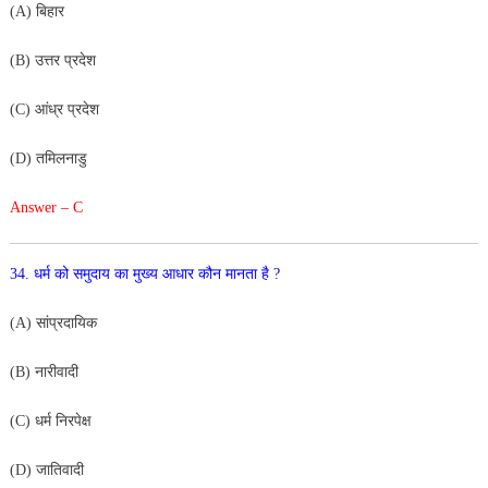
(
A
)
बिहार
(
B
)
उत्तर
प्रदेश
(
C
)
आंध्र
प्रदेश
(
D
)
तमिलनाडु
Answer – C
34
.
धर्म
को
समुदाय
का
मुख्य
आधार
कौन
मानता
है
?
(
A
)
सांप्रदायिक
(
B
)
नारीवादी
(
C
)
धर्म
निरपेक्ष
(
D
)
जातिवादी