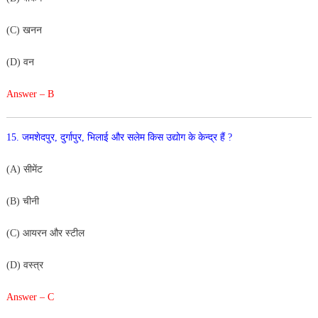
(
C
)
खनन
(
D
)
वन
Answer – B
15
.
जमशेदपुर
,
दुर्गापुर
,
भिलाई
और
सलेम
किस
उद्योग
के
केन्द्र
हैं
?
(
A
)
सीमेंट
(
B
)
चीनी
(
C
)
आयरन
औ
र
स्टी
ल
(
D
)
वस्त्र
Answer – C