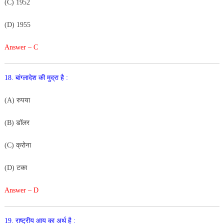
(
C
)
195
2
(
D
)
1
9
55
Answer – C
18
.
बांग्लादेश
की
मुद्रा
है
:
(
A
)
रुपया
(
B
)
डॉलर
(
C
)
क्रोना
(
D
)
टका
Answer – D
19
.
राष्ट्रीय
आय
का
अर्थ
है
: