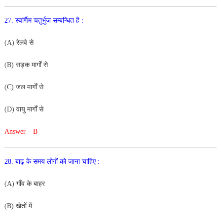
27
.
स्वर्णिम
चतुर्भुज
सम्बन्धित
है
:
(
A
)
रेलवे
से
(
B
)
सड़क
मार्गों
से
(
C
)
जल
मार्गों
से
(
D
)
वायु
मार्गों
से
Answer – B
28
.
बाढ़
के
समय
लोगों
को
जाना
चाहिए
:
(
A
)
गाँ
व
के
बाहर
(
B
)
खेतों
में