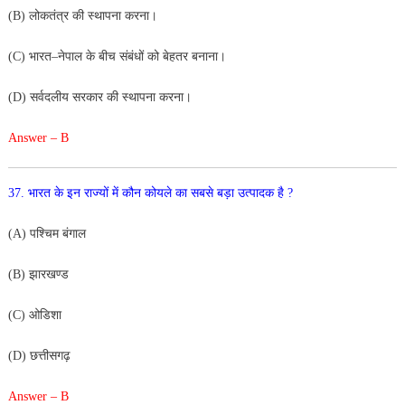
(
B
)
लोकतंत्र
की
स्थापना
करना
।
(
C
)
भारत
–
नेपाल
के
बीच
संबंधों
को
बेहतर
बनाना
।
(
D
)
सर्वदलीय
सरकार
की
स्थापना
करना
।
Answer – B
37
.
भारत
के
इन
राज्यों
में
कौन
कोयले
का
सबसे
बड़ा
उत्पादक
है
?
(
A
)
पश्चिम
बंगाल
(
B
)
झारखण्ड
(
C
)
ओडिशा
(
D
)
छत्तीसगढ़
Answer – B