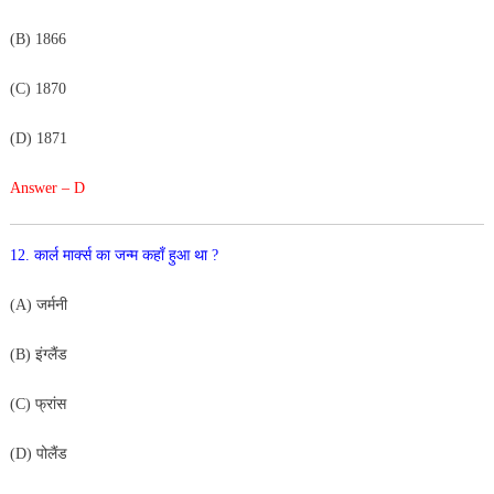
(
B
)
1866
(
C
)
1870
(
D
)
1871
Answer – D
12
.
कार्ल
मार्क्स
का
जन्म
कहाँ
हुआ
था
?
(
A
)
जर्मनी
(
B
)
इंग्लैं
ड
(
C
)
फ्रांस
(
D
)
पोलैंड