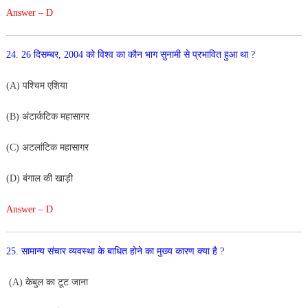
Answer – D
24
.
26
दिसम्बर
,
2
00
4
को
विश्व
का
कौन
भाग
सुनामी
से
प्रभावित
हुआ
था
?
(
A
)
पश्चिम
एशिया
(
B
)
अंटार्कटिक
महासागर
(
C)
अटलांटिक
महासागर
(
D
)
बंगाल
की
खाड़ी
Answer – D
25
.
सामान्य
संचार
व्यवस्था
के
बाधित
होने
का
मुख्य
कारण
क्या
है
?
(
A
)
केबुल
का
टूट
जाना