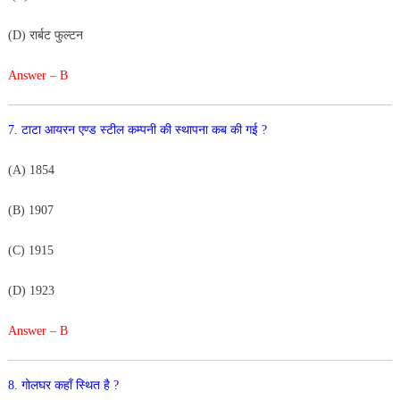
(
D
)
रार्बट
फुल्टन
Answer – B
7
.
टाटा
आयरन
एण्ड
स्टील
कम्पनी
की
स्थापना
कब
की गई
?
(
A
)
1854
(
B)
1
90
7
(
C
)
19
15
(
D
)
1
9
2
3
Answer – B
8
.
गोलघर
कहाँ
स्थित
है
?