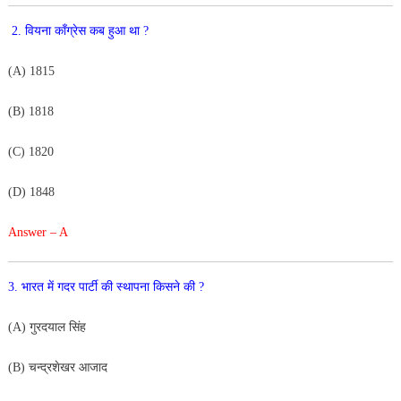
2
.
वियना
काँग्रेस
कब
हुआ
था
?
(
A
)
1815
(
B
)
1818
(
C
)
1820
(
D
)
1848
Answer – A
3
.
भारत
में
गदर
पार्टी
की
स्थापना
किसने
की
?
(
A
)
गुरदयाल
सिंह
(
B
)
चन्द्रशेखर
आजाद