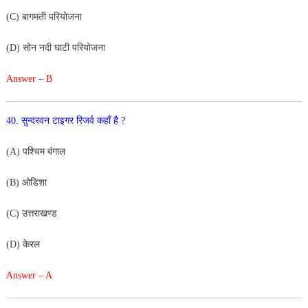
(
C
)
बागमती
परियोजना
(
D
)
सोन
नदी
घाटी
परियोजना
Answer – B
40
.
सुन्दरवन
टाइगर
रिजर्व
कहाँ
है
?
(
A
)
पश्चिम
बंगाल
(
B
)
ओडिशा
(
C
)
उत्तराखण्ड
(
D
)
केरल
Answer – A