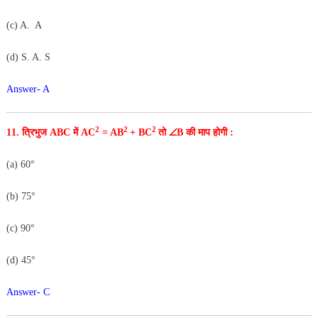
(
c
)
A
.
A
(
d
)
S
.
A
.
S
Answer- A
2
2
2
11
. त्रिभुज
ABC
में
AC
=
AB
+
BC
तो ∠
B
की
माप
होगी
:
(a) 60°
(b) 75°
(c) 90°
(d) 45°
Answer- C