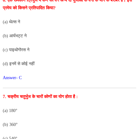
6. एक समकोण त्रिभुज में कर्ण का वर्ग अन्य दो भुजाओं के वर्गों के
योग के बराबर है। इस
प्रमेय को किसने प्रतिपादित किया?
(a) थेल्स ने
(b) आर्यभट्ट ने
(c) पाइथोगोरस ने
(d) इनमें से कोई नहीं
Answer- C
7. चक्रीय चतुर्भुज के चारों कोणों का योग होता है :
(a) 180°
(b) 360°
(c) 540°