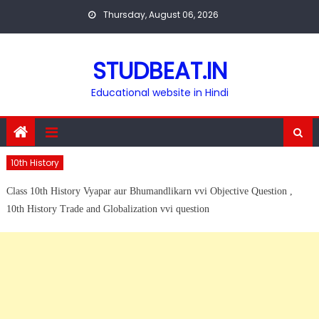
Skip
Thursday, August 06, 2026
to
content
STUDBEAT.IN
Educational website in Hindi
10th History
Class 10th History Vyapar aur Bhumandlikarn vvi Objective Question ,
10th History Trade and Globalization vvi question