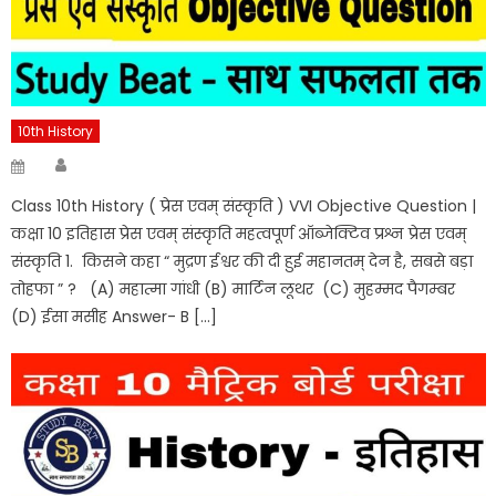
10th History
Author
Posted
on
Class 10th History ( प्रेस एवम् संस्कृति ) VVI Objective Question |
कक्षा 10 इतिहास प्रेस एवम् संस्कृति महत्वपूर्ण ऑब्जेक्टिव प्रश्न प्रेस एवम्
संस्कृति 1. किसने कहा “ मुद्रण ईश्वर की दी हुई महानतम् देन है, सबसे बड़ा
तोहफा ” ? (A) महात्मा गांधी (B) मार्टिन लूथर (C) मुहम्मद पैगम्बर
(D) ईसा मसीह Answer- B […]