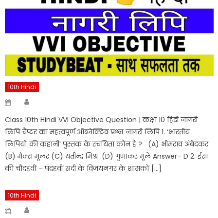
10th Hindi
Author
Posted
on
Class 10th Hindi VVI Objective Question | कक्षा 10 हिंदी नागरी
लिपि चैप्टर का महत्वपूर्ण ऑब्जेक्टिव प्रश्न नागरी लिपि 1. ‘भारतीय
लिपियों की कहानी‘ पुस्तक के रचयिता कौन है ? (A) भीमराव अंबेदकर
(B) मैक्स मूलर (C) यतीन्द्र मिश्र (D) गुणाकर मूले Answer– D 2. ईसा
की चौदहवीं – पंद्रहवीं सदी के विजयनगर के शासकों […]
10th Hindi
Author
Posted
on