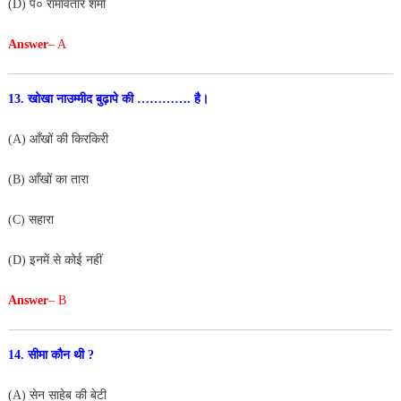
(D) पं० रामावतार शर्मा
Answer
– A
13. खोखा नाउम्मीद बुढ़ापे की …………. है।
(A) आँखों की किरकिरी
(B) आँखों का तारा
(C) सहारा
(D) इनमें से कोई नहीं
Answer
– B
14. सीमा कौन थी ?
(A) सेन साहेब की बेटी