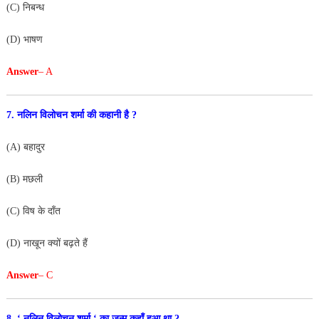
(C) निबन्ध
(D) भाषण
Answer
– A
7. नलिन विलोचन शर्मा की कहानी है ?
(A) बहादुर
(B) मछली
(C) विष के दाँत
(D) नाखून क्यों बढ़ते हैं
Answer
– C
8. ‘ नलिन विलोचन शर्मा ‘ का जन्म कहाँ हुआ था ?