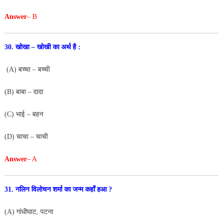
Answer
– B
30. खोखा – खोखी का अर्थ है :
(A) बच्चा – बच्ची
(B) बाबा – दादा
(C) भाई
– बहन
(D) चाचा – चाची
Answer
– A
31. नलिन विलोचन शर्मा का जन्म कहाँ हआ ?
(A) गांधीघाट, पटना