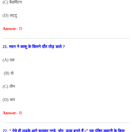
(C) बैडमिंटन
(D) लट्टू
Answer
– D
21. मदन ने काशू के कितने दाँत तोड़ डाले ?
(A) एक
(B) दो
(C) तीन
(D) चार
Answer
– B
22. “ ऐसे ही लड़के आगे चलकर गुण्डे, चोर, डाकू बनते हैं।” यह
पंक्ति कहानी के किस