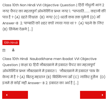
Class 10th Non Hindi VVI Objective Question | हिंदी गोधुली भाग 2
नगर चैप्टर का महत्वपूर्ण ऑब्जेक्टिव प्रश्न नगर 1. “पाप्याति…….. कहानी की
पात्र है ? (A) ढहते विश्वास (B) नगर (C) धरती कब तक घुमेगी (D) माँ
Answer-B 2. पाप्पाति को शहर क्यों लाया गया था ? (A) पढ़ने के लिए
(B) सिनेमा देखने […]
10th Hindi
Author
Posted
on
Class 10th Hindi Naubatkhane men Ibadat VVI Objective
Question | कक्षा 10 हिंदी नौबतखाने में इबादत चैप्टर का महत्वपूर्ण
ऑब्जेक्टिव प्रश्न नौबतखाने में इबादत 1. ‘नौबतखाने में इबादत’ पाठ के
केन्द्र में है ? (A) बिरजू महाराज (B) बिस्मिल्ला खाँ (C) जाकिर हुसैन (D)
इनमें से कोई नहीं Answer- B 2. इबादत का अर्थ है […]
Post
navigation