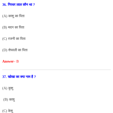
36. गिरधर लाल कौन था ?
(A) काशू का पिता
(B) मदन का पिता
(C) रजनी का पिता
(D) शेफाली का पिता
Answer
– B
37. खोखा का क्या नाम है ?
(A) कुशु
(B) काशु
(C) केशु