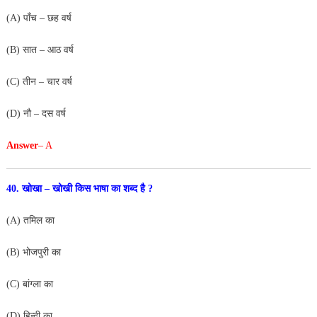
(A) पाँच – छह वर्ष
(B) सात – आठ वर्ष
(C) तीन – चार वर्ष
(D) नौ – दस वर्ष
Answer
– A
40. खोखा – खोखी किस भाषा का शब्द है ?
(A) तमिल का
(B) भोजपुरी का
(C) बांग्ला का
(D) हिन्दी का