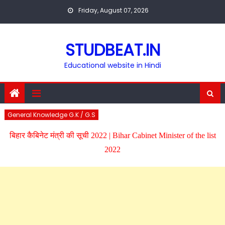
Skip
Friday, August 07, 2026
to
content
STUDBEAT.IN
Educational website in Hindi
General Knowledge G.K / G.S
बिहार कैबिनेट मंत्री की सूची 2022 | Bihar Cabinet Minister of the list
2022