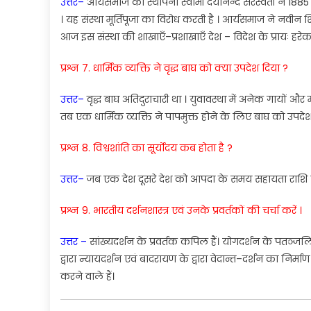
उत्तर
–
आर्यसमाज
की
स्थापना
स्वामी
दयानन्द
सरस्वती
ने
188
।
यह
संस्था
मूर्तिपूजा
का
विरो
ध
करती
है
।
आर्यसमाज
ने
नवीन
श
आज
इस
संस्था
की
शा
खाएँ
–
प्रशाखाएँ
देश
–
विदे
श
के
प्रा
यः
हरे
प्रश्न 7.
धार्मिक
व्यक्ति
ने
वृद्ध
बाघ
को
क्या
उपदे
श
दिया
?
उत्तर
–
वृद्ध
बाघ
अतिदुराचारी
था
।
युवावस्था
में
अनेक
गायों
औ
र
तब
एक
धार्मिक
व्यक्ति
ने
पापमुक्त
होने
के
लिए
बाघ
को
उपदे
प्रश्न 8.
विश्वशांति
का
सूर्योदय
कब
होता
है
?
उत्तर
–
जब
एक
देश
दूसरे
दे
श
को
आपदा
के
समय
स
हायता
रा
शि
प्रश्न 9.
भा
रतीय दर्शनशास्त्र
एवं
उ
नके
प्रवर्तकों
की
चर्चा
करें
।
उत्तर
–
सांख्यदर्शन
के
प्रवर्त
क कपिल
हैं
।
योगदर्शन
के
पतञ्जल
द्वारा
न्यायदर्शन
एवं
बादरायण
के
द्वा
रा
वेदान्त
–
दर्शन
का
निर्मा
करने
वाले
हैं
।