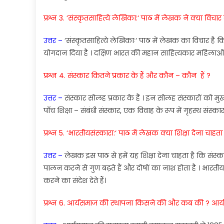
प्रश्न 3.
‘
संस्कृतसाहित्ये
ले
खि
का
:
‘
पाठ
में
लेखक
ने
क्या
विचार
उत्तर
–
‘
सं
स्कृतसाहित्ये
लेखि
काः
‘
पाठ
में
लेखक
का
विचार
है
क
योगदान
दिया
है
।
दक्षिण
भारत
की
महान
साहित्यकार
महिलाओ
प्रश्न 4.
संस्कार कितने
प्रकार
के
हैं
और
कौन
–
कौन हैं
?
उत्तर
–
संस्कार
सोलह
प्रकार
के
हैं
।
इन
सोलह
संस्कारों
को
मु
पाँच
शिक्षा
–
संबंधी
संस्कार
,
एक
वि
वाह
के
रूप
में
गृहस्थ
संस्का
प्रश्न 5. ‘
भारतीयसंस्कारा
:
‘
पाठ
में
लेखक
क्या
शिक्षा
देना
चाहत
उत्तर
–
लेखक
इस
पाठ
से
हमें
यह
शिक्षा
दे
ना
चाहता
है
कि
संस्क
पालन
करने
से
गुण
बढ़ते
हैं
और
दोषों
का
नाश
होता
है
।
भारती
करने
का
संदेश
देते
हैं
।
प्रश्न 6.
आर्यसमाज
की
स्थापना
किसने
की
और
कब
की
?
आर्