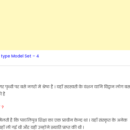
 type Model Set – 4
?
गर
पृथ्वी
पर
बसे
नगरों
में
श्रेष्ठ
है
।
यहाँ
सरस्वती
के
वंशज
यानि
विद्वान
लोग
बस
ी
है
ै
?
िलती
है
कि
पाटलिपुत्र
शि
क्षा
का
एक
प्राचीन
केन्द्र
था
।
यहाँ
सं
स्कृत
के
अनेक
यहाँ
ली
गई
थी
और
यहीं
उन्होंने
ख्याति
प्राप्त
की
थी
।