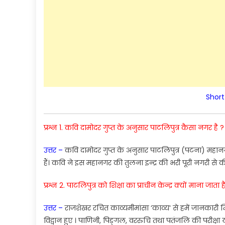
Short
प्रश्न 1.
कवि
दामोदर
गु
प्त
के
अनु
सार
पाटलिपुत्र
कैसा
नगर
है
उ
त्तर
–
कवि
दामोदर
गुप्त
के
अनुसार
पाटलिपुत्र
(
पटना
)
महान
हैं
।
कवि
ने
इस
महानगर
की
तुलना
इन्द्र
की
भरी
पूरी
नगरी
से
क
प्रश्न 2.
पाटलिपुत्र
को
शिक्षा
का
प्राचीन
केन्द्र
क्यों
माना
जाता
ह
उत्तर
–
राजशेखर
रचित
काव्यमीमांसा
‘
काव्य
‘
से
हमें
जानकारी
म
विद्वान
हुए
।
पाणिनी
,
पिङ्गल
,
वररुचि
तथा
पतंजलि
की
परीक्षा