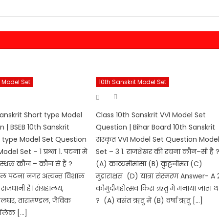
t Model Set
10th Sanskrit Model Set
hor
Author
Posted
on
Sanskrit Short type Model
Class 10th Sanskrit VVI Model Set
 | BSEB 10th Sanskrit
Question | Bihar Board 10th Sanskrit
rt type Model Set Question
संस्कृत VVI Model Set Question Mode
del Set – 1 प्रश्न 1. पटना में
Set – 3 1. राजशेखर की रचना कौन–सी है 
य स्थल कौन – कौन से हैं ?
(A) काव्यमीमांसा (B) कुट्टनीमत (C)
ल पटना नगर अत्यन्त विशाल
मुद्राराक्षस (D) यात्रा संस्मरण Answer- A 
ाजधानी है। संग्रहालय,
कौमुदीमहोत्सव किस ऋतु में मनाया जाता थ
लघर, तारामण्डल, जैविक
? (A) वसंत ऋतु में (B) वर्षा ऋतु […]
कालिक […]