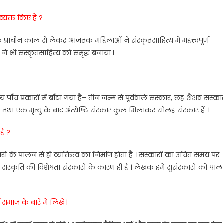
व्यक्त
किए
हैं
?
ि
प्राचीन
का
ल
से
ले
कर
आजतक
महिलाओं
ने
संस्कृत
साहि
त्य
में
महत्त्वपूर्ण
ं
ने
भी
संस्कृ
तसाहित्य
को
समृद्ध
बनाया
।
ख्य
पाँच
प्रकारों
में
बाँटा
गया
है
–
तीन
जन्म
से
पूर्ववाले
संस्कार
,
छह
शैशव
संस्का
र
तथा
एक
मृत्यु
के
बा
द
अंत्येष्टि
सं
स्कार
कुल
मिलाकर
सोलह
सं
स्कार
हैं
।
ा
है
?
ारों
के
पालन
से
ही
व्यक्तित्व
का
निर्माण
होता
है
।
संस्कारों
का
उचित
स
मय
पर
य
संस्कृति
की
विशेषता
संस्कारों
के
कारण
ही
है
।
लेखक
हमें
सुसंस्कारों
को
पाल
य
समाज
के
बारे
में
लिखें
।