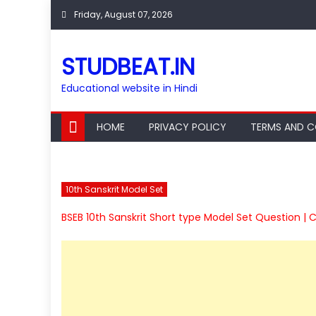
Skip
Friday, August 07, 2026
to
content
STUDBEAT.IN
Educational website in Hindi
HOME
PRIVACY POLICY
TERMS AND C
10th Sanskrit Model Set
BSEB 10th Sanskrit Short type Model Set Question | C