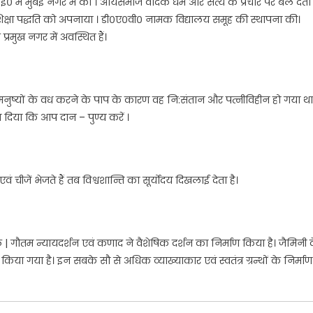
5
ई०
में
मुंबई
नगर
में
की
।
आर्यसमाज
वैदिक
धर्म
और
सत्य
के
प्र
चार
पर
बल
देत
िक्षा
पद्धति
को
अपनाया
।
डी
०ए०वी०
ना
मक
विद्यालय
समूह
की
स्थापना
की
।
क
प्रमुख
न
गर
में अवस्थित
हैं
।
मनुष्यों
के
वध
क
रने
के
पाप
के
कारण
वह
नि
:
सं
तान
और
पत्नीविहीन
हो
गया
था
श
दिया
कि
आप
दान
–
पुण्य
करें
।
एवं
चीजें भेजते
हैं
तब
विश्वशान्ति
का
सूर्योदय
दिखलाई
देता
है
।
ि
|
गौतम
न्यायदर्शन
एवं
कणाद
ने
वैशेषिक
दर्शन
का
निर्माण
किया
है
।
जैमिनी
ण
किया
गया
है
।
इन
सबके
सौ
से
अधिक
व्याख्याकार
ए
वं
स्वतंत्र
ग्रन्थों
के
निर्माण